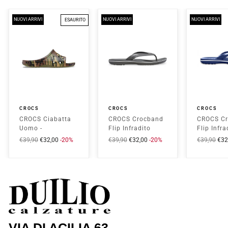
NUOVI ARRIVI
NUOVI ARRIVI
NUOVI ARRIVI
ESAURITO
CROCS
CROCS
CROCS
CROCS Ciabatta
CROCS Crocband
CROCS C
Uomo -
Flip Infradito
Flip Infra
CR.213312
Unisex - CR.11033
Unisex -
Prezzo
€39,90
Prezzo
€32,00
-20%
Prezzo
€39,90
Prezzo
€32,00
-20%
Prezzo
€39,90
Pre
€32
Camouflage
Black Slate Grey
Navy
intero
scontato
intero
scontato
intero
sco
VIA DI ACILIA 63