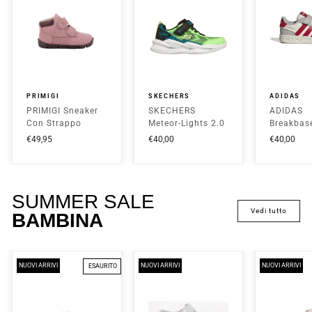
PRIMIGI
SKECHERS
ADIDAS
PRIMIGI Sneaker
SKECHERS
ADIDAS
Con Strappo
Meteor-Lights 2.0
Breakbas
Bambino - 24031
Sneaker Con
Sneaker 
€49,95
€40,00
€40,00
Rosa Antico
Strappo Bambino
Strappo 
- 401490NC
- KJ9594
Lime/Black
White/Re
SUMMER SALE
vedi tutto
BAMBINA
NUOVI ARRIVI
NUOVI ARRIVI
NUOVI ARRIVI
ESAURITO