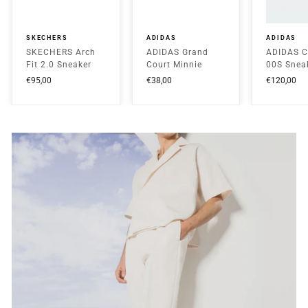
SKECHERS
ADIDAS
ADIDAS
SKECHERS Arch
ADIDAS Grand
ADIDAS 
Fit 2.0 Sneaker
Court Minnie
00S Snea
Bassa Uomo -
Sneaker Con
Bassa Uo
€95,00
€38,00
€120,00
232700 Blu
Strappo Bambina
HQ8707 G
- JR8131 Pink