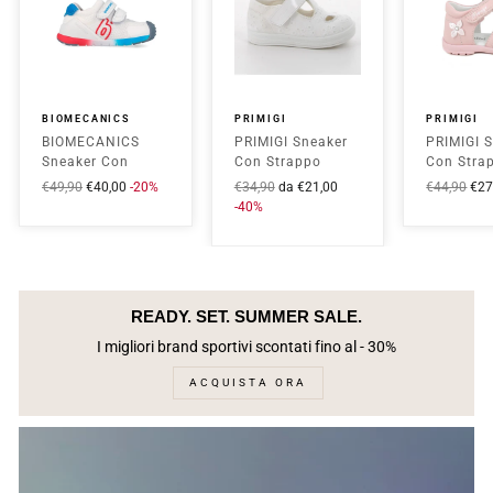
BIOMECANICS
PRIMIGI
PRIMIGI
BIOMECANICS
PRIMIGI Sneaker
PRIMIGI 
Sneaker Con
Con Strappo
Con Stra
Strappo Bambino
Bambina - 13551
Bambina 
Prezzo
€49,90
Prezzo
€40,00
-20%
Prezzo
€34,90
Prezzo
da €21,00
Prezzo
€44,90
Pre
€27
- 262137
Bianco
Rosa
intero
scontato
intero
-40%
scontato
intero
sco
Blanco/Rojo
READY. SET. SUMMER SALE.
I migliori brand sportivi scontati fino al - 30%
ACQUISTA ORA