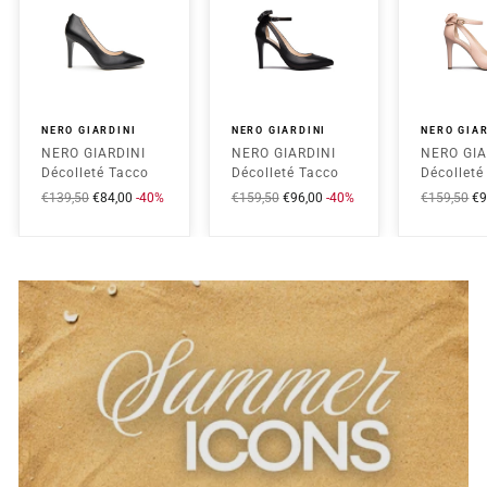
NERO GIARDINI
NERO GIARDINI
NERO GIAR
NERO GIARDINI
NERO GIARDINI
NERO GIA
Décolleté Tacco
Décolleté Tacco
Décolleté
Alto Donna -
Alto Donna -
Alto Donn
Prezzo
€139,50
Prezzo
€84,00
-40%
Prezzo
€159,50
Prezzo
€96,00
-40%
Prezzo
€159,50
Pr
€9
I013500DE Nero
E211072DE Nero
E211072
intero
scontato
intero
scontato
intero
sc