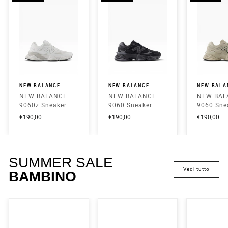
NEW BALANCE
NEW BALANCE
NEW BALA
NEW BALANCE
NEW BALANCE
NEW BAL
9060z Sneaker
9060 Sneaker
9060 Sne
Bassa Unisex -
Bassa Unisex -
Bassa Uni
€190,00
€190,00
€190,00
U90608PE Bianco
U906079E Nero
U906078T
SUMMER SALE
vedi tutto
BAMBINO