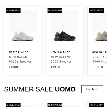
NUOVI ARRIVI
NUOVI ARRIVI
NUOVI ARRIVI
NEW BALANCE
NEW BALANCE
NEW BALA
NEW BALANCE
NEW BALANCE
NEW BAL
9060z Sneaker
9060 Sneaker
9060 Sne
Bassa Unisex -
Bassa Unisex -
Bassa Uni
€190,00
€190,00
€190,00
U90608PE Bianco
U906079E Nero
U906078T
SUMMER SALE
UOMO
vedi tutto
NUOVI ARRIVI
NUOVI ARRIVI
NUOVI ARRIVI