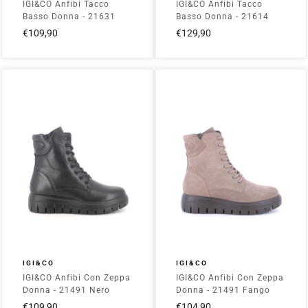
IGI&CO Anfibi Tacco
IGI&CO Anfibi Tacco
Basso Donna - 21631
Basso Donna - 21614
Testa Di Moro
Nero
€109,90
€129,90
IGI&CO
IGI&CO
IGI&CO Anfibi Con Zeppa
IGI&CO Anfibi Con Zeppa
Donna - 21491 Nero
Donna - 21491 Fango
€109,90
€104,90