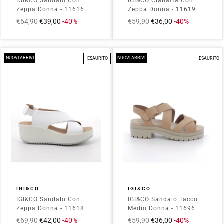
IGI&CO Sandalo Con
IGI&CO Ciabatta Con
Zeppa Donna - 11616
Zeppa Donna - 11619
Nero
Corda
Prezzo
€64,90
Prezzo
€39,00
-40%
Prezzo
€59,90
Prezzo
€36,00
-40%
intero
scontato
intero
scontato
NUOVI ARRIVI
NUOVI ARRIVI
ESAURITO
ESAURITO
IGI&CO
IGI&CO
IGI&CO Sandalo Con
IGI&CO Sandalo Tacco
Zeppa Donna - 11618
Medio Donna - 11696
Bianco
Beige
Prezzo
€69,90
Prezzo
€42,00
-40%
Prezzo
€59,90
Prezzo
€36,00
-40%