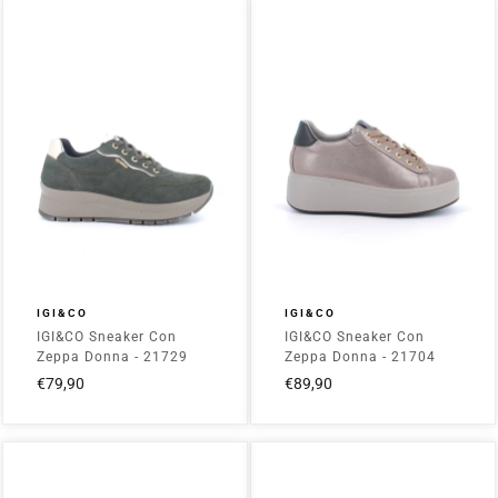
IGI&CO
IGI&CO
IGI&CO Sneaker Con
IGI&CO Sneaker Con
Zeppa Donna - 21729
Zeppa Donna - 21704
Verde Militare
Champagne
€79,90
€89,90