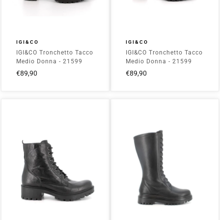
IGI&CO
IGI&CO
IGI&CO Tronchetto Tacco
IGI&CO Tronchetto Tacco
Medio Donna - 21599
Medio Donna - 21599
Testa Di Moro
Nero
€89,90
€89,90