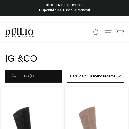
Vai
CUSTOMER SERVICE
al
Disponibile dal Lunedì al Venerdì
Metti
contenuto
in
pausa
la
CERCA
NAVIG
C
presentazione
IGI&CO
ORDINA
Filtro (1)