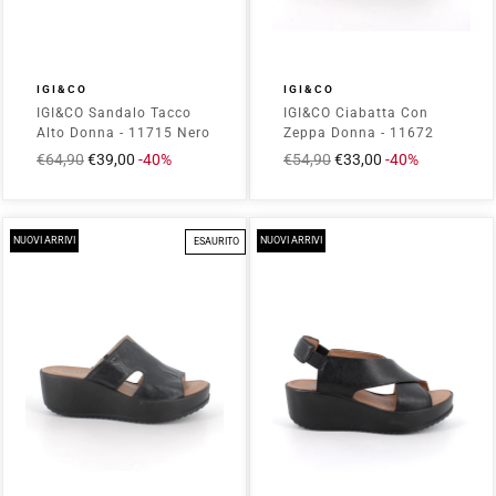
IGI&CO
IGI&CO
IGI&CO Sandalo Tacco
IGI&CO Ciabatta Con
Alto Donna - 11715 Nero
Zeppa Donna - 11672
Pistacchio/Beige
Prezzo
€64,90
Prezzo
€39,00
-40%
Prezzo
€54,90
Prezzo
€33,00
-40%
intero
scontato
intero
scontato
NUOVI ARRIVI
NUOVI ARRIVI
ESAURITO