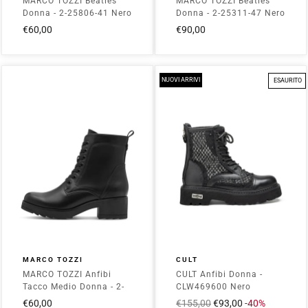
MARCO TOZZI Beatles
MARCO TOZZI Beatles
Donna - 2-25806-41 Nero
Donna - 2-25311-47 Nero
€60,00
€90,00
NUOVI ARRIVI
ESAURITO
MARCO TOZZI
CULT
MARCO TOZZI Anfibi
CULT Anfibi Donna -
Tacco Medio Donna - 2-
CLW469600 Nero
25262-41 Nero
€60,00
Prezzo
€155,00
Prezzo
€93,00
-40%