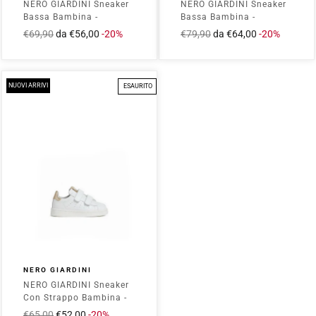
NERO GIARDINI Sneaker
NERO GIARDINI Sneaker
Bassa Bambina -
Bassa Bambina -
E633593F Ghiaccio
E633580F Bianco
Prezzo
€69,90
Prezzo
da €56,00
-20%
Prezzo
€79,90
Prezzo
da €64,00
-20%
intero
scontato
intero
scontato
NUOVI ARRIVI
ESAURITO
NERO GIARDINI
NERO GIARDINI Sneaker
Con Strappo Bambina -
E623050F Bianco
Prezzo
€65,00
Prezzo
€52,00
-20%