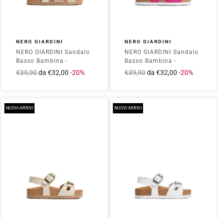
NERO GIARDINI
NERO GIARDINI
NERO GIARDINI Sandalo
NERO GIARDINI Sandalo
Basso Bambina -
Basso Bambina -
E633651F Beige
E633650F Fuxia
Prezzo
€39,90
Prezzo
da €32,00
-20%
Prezzo
€39,90
Prezzo
da €32,00
-20%
intero
scontato
intero
scontato
NUOVI ARRIVI
NUOVI ARRIVI