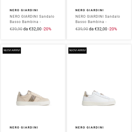
NERO GIARDINI
NERO GIARDINI
NERO GIARDINI Sandalo
NERO GIARDINI Sandalo
Basso Bambina -
Basso Bambina -
E633650F Beige
E633650F Bianco
Prezzo
€39,90
Prezzo
da €32,00
-20%
Prezzo
€39,90
Prezzo
da €32,00
-20%
intero
scontato
intero
scontato
NUOVI ARRIVI
NUOVI ARRIVI
NERO GIARDINI
NERO GIARDINI