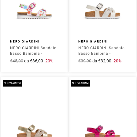
NERO GIARDINI
NERO GIARDINI
NERO GIARDINI Sandalo
NERO GIARDINI Sandalo
Basso Bambina -
Basso Bambina -
E633660F Bianco
E633651F Bianco
Prezzo
€45,00
Prezzo
da €36,00
-20%
Prezzo
€39,90
Prezzo
da €32,00
-20%
intero
scontato
intero
scontato
NUOVI ARRIVI
NUOVI ARRIVI