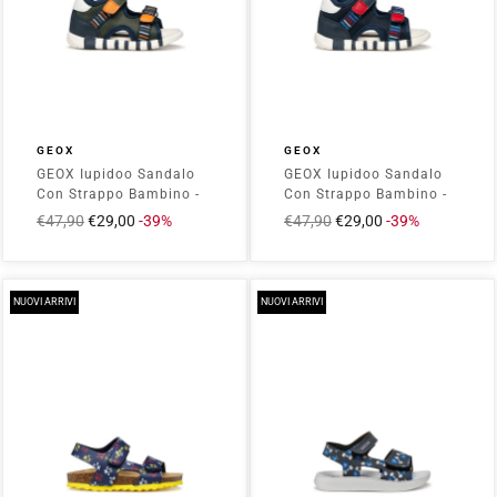
GEOX
GEOX
GEOX Iupidoo Sandalo
GEOX Iupidoo Sandalo
Con Strappo Bambino -
Con Strappo Bambino -
B655PA0BC14
B655PA0BC14 Navy/Red
Prezzo
€47,90
Prezzo
€29,00
-39%
Prezzo
€47,90
Prezzo
€29,00
-39%
Green/Orange
intero
scontato
intero
scontato
NUOVI ARRIVI
NUOVI ARRIVI