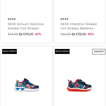
GEOX
GEOX
GEOX Activart Illuminus
GEOX Ciberdron Sneaker
Sneaker Con Strappo
Con Strappo Bambino -
Bambino - J65LYA011CE
J65LBB01454 Blue/Red
Prezzo
€64,90
Prezzo
da €39,00
-40%
Prezzo
€64,90
Prezzo
da €39,00
-40%
Navy/Orange
intero
scontato
intero
scontato
NUOVI ARRIVI
NUOVI ARRIVI
ESAURITO