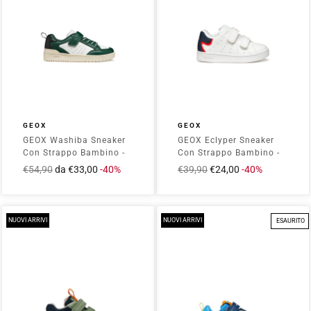
GEOX
GEOX
GEOX Washiba Sneaker
GEOX Eclyper Sneaker
Con Strappo Bambino -
Con Strappo Bambino -
J45LQA000BC
B365LA000BC Bianco
Prezzo
€54,90
Prezzo
da €33,00
-40%
Prezzo
€39,90
Prezzo
€24,00
-40%
Bianco/Verde
intero
scontato
intero
scontato
NUOVI ARRIVI
NUOVI ARRIVI
ESAURITO