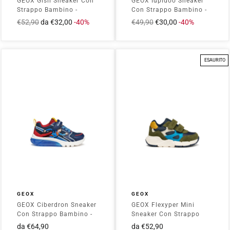
GEOX Gisli Sneaker Con
GEOX Iupidoo Sneaker
Strappo Bambino -
Con Strappo Bambino -
B651NA01054 Blu
B3555C01354 Blu
Prezzo
€52,90
Prezzo
da €32,00
-40%
Prezzo
€49,90
Prezzo
€30,00
-40%
intero
scontato
intero
scontato
ESAURITO
GEOX
GEOX
GEOX Ciberdron Sneaker
GEOX Flexyper Mini
Con Strappo Bambino -
Sneaker Con Strappo
J56LBD05411 Blu
Bambino - B566GE022BC
da €64,90
da €52,90