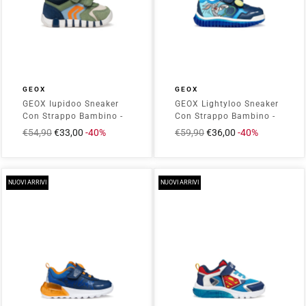
GEOX
GEOX
GEOX Iupidoo Sneaker
GEOX Lightyloo Sneaker
Con Strappo Bambino -
Con Strappo Bambino -
B3555D02214
B655ZB05411
Prezzo
€54,90
Prezzo
€33,00
-40%
Prezzo
€59,90
Prezzo
€36,00
-40%
Olive/Navy
Navy/Azure
intero
scontato
intero
scontato
NUOVI ARRIVI
NUOVI ARRIVI