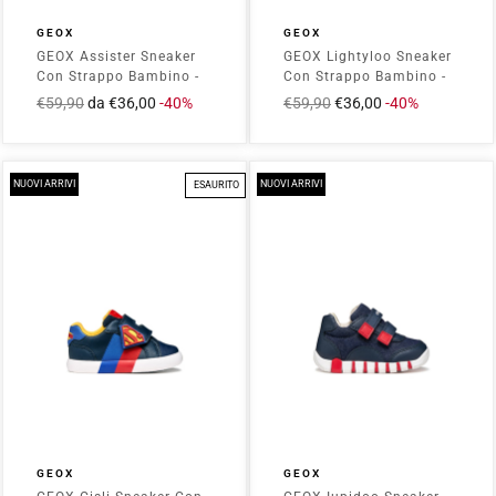
GEOX
GEOX
GEOX Assister Sneaker
GEOX Lightyloo Sneaker
Con Strappo Bambino -
Con Strappo Bambino -
J65DZA02ABC Navy
B655ZC0BC14
Prezzo
€59,90
Prezzo
da €36,00
-40%
Prezzo
€59,90
Prezzo
€36,00
-40%
Navy/Azure
intero
scontato
intero
scontato
NUOVI ARRIVI
NUOVI ARRIVI
ESAURITO
GEOX
GEOX