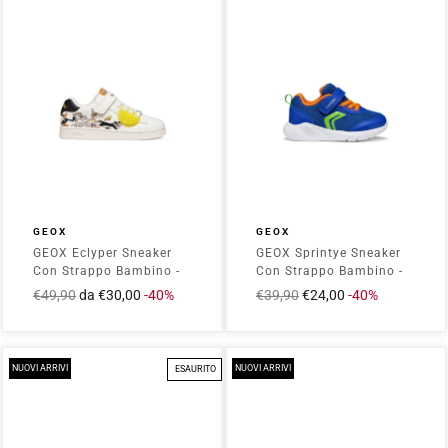
GEOX
GEOX
GEOX Eclyper Sneaker
GEOX Sprintye Sneaker
Con Strappo Bambino -
Con Strappo Bambino -
J65LSE054FU Bianco
B454UC01454
Prezzo
€49,90
Prezzo
da €30,00
-40%
Prezzo
€39,90
Prezzo
€24,00
-40%
Royal/Orange
intero
scontato
intero
scontato
NUOVI ARRIVI
NUOVI ARRIVI
ESAURITO