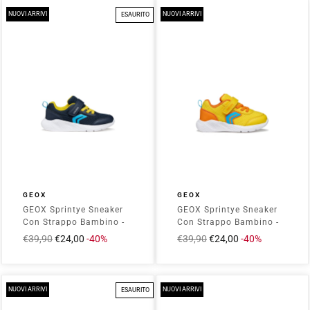
NUOVI ARRIVI
NUOVI ARRIVI
ESAURITO
GEOX
GEOX
GEOX Sprintye Sneaker
GEOX Sprintye Sneaker
Con Strappo Bambino -
Con Strappo Bambino -
J36GBA01454
B454UC01454
Prezzo
€39,90
Prezzo
€24,00
-40%
Prezzo
€39,90
Prezzo
€24,00
-40%
Navy/Yellow
Yellow/Orange
intero
scontato
intero
scontato
NUOVI ARRIVI
NUOVI ARRIVI
ESAURITO