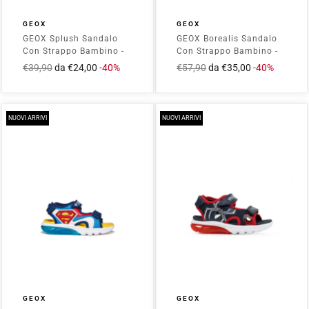
GEOX
GEOX
GEOX Splush Sandalo
GEOX Borealis Sandalo
Con Strappo Bambino -
Con Strappo Bambino -
J65GPA05415 Blu
J450RE01411
Prezzo
€39,90
Prezzo
da €24,00
-40%
Prezzo
€57,90
Prezzo
da €35,00
-40%
Navy/Military
intero
scontato
intero
scontato
NUOVI ARRIVI
NUOVI ARRIVI
GEOX
GEOX