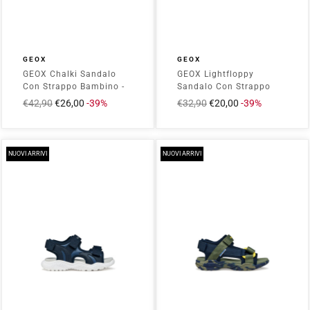
GEOX
GEOX
GEOX Chalki Sandalo
GEOX Lightfloppy
Con Strappo Bambino -
Sandalo Con Strappo
B552QB00004 Navy
Bambino - B455SC000CE
Prezzo
€42,90
Prezzo
€26,00
-39%
Prezzo
€32,90
Prezzo
€20,00
-39%
Navy/Royal
intero
scontato
intero
scontato
NUOVI ARRIVI
NUOVI ARRIVI