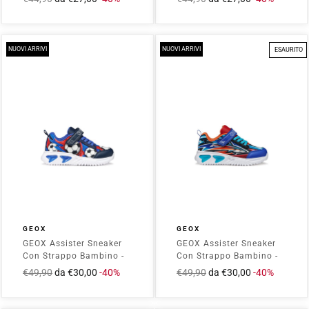
intero
scontato
intero
scontato
NUOVI ARRIVI
NUOVI ARRIVI
ESAURITO
GEOX
GEOX
GEOX Assister Sneaker
GEOX Assister Sneaker
Con Strappo Bambino -
Con Strappo Bambino -
J45DZB02ACE Blu
J45DZB02ACE
Prezzo
€49,90
Prezzo
da €30,00
-40%
Prezzo
€49,90
Prezzo
da €30,00
-40%
Royal/Orange
intero
scontato
intero
scontato