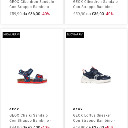
GEOX Ciberdron Sandalo
GEOX Ciberdron Sandalo
Con Strappo Bambino -
Con Strappo Bambino -
J65MXC01454 Lt
J65MXB014CE Navy/Red
Prezzo
€59,90
Prezzo
da €36,00
-40%
Prezzo
€59,90
Prezzo
da €36,00
-40%
Blue/Red
intero
scontato
intero
scontato
NUOVI ARRIVI
NUOVI ARRIVI
GEOX
GEOX
GEOX Chalki Sandalo
GEOX Loftus Sneaker
Con Strappo Bambino -
Con Strappo Bambino -
B652QB00004 Navy/Red
J55MQB01454 Navy/Red
Prezzo
€44,90
Prezzo
da €27,00
-40%
Prezzo
€44,90
Prezzo
da €27,00
-40%