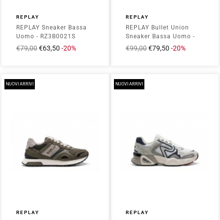
REPLAY
REPLAY
REPLAY Sneaker Bassa
REPLAY Bullet Union
Uomo - RZ3B0021S
Sneaker Bassa Uomo -
Bianco
RSG60004T Blu
Prezzo
€79,00
Prezzo
€63,50
-20%
Prezzo
€99,00
Prezzo
€79,50
-20%
intero
scontato
intero
scontato
NUOVI ARRIVI
NUOVI ARRIVI
REPLAY
REPLAY