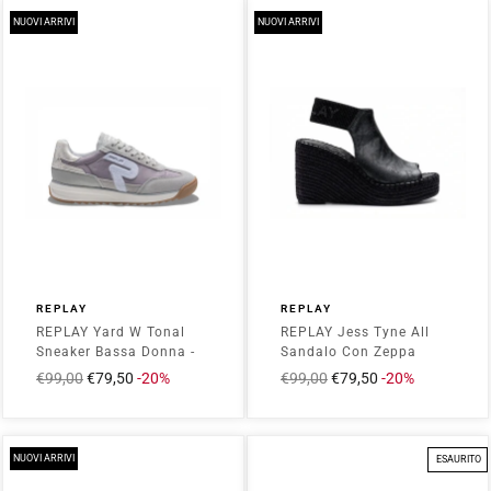
NUOVI ARRIVI
NUOVI ARRIVI
REPLAY
REPLAY
REPLAY Yard W Tonal
REPLAY Jess Tyne All
Sneaker Bassa Donna -
Sandalo Con Zeppa
RSIC0004T Bianco
Donna - RP4G0041S
Prezzo
€99,00
Prezzo
€79,50
-20%
Prezzo
€99,00
Prezzo
€79,50
-20%
Nero
intero
scontato
intero
scontato
NUOVI ARRIVI
ESAURITO