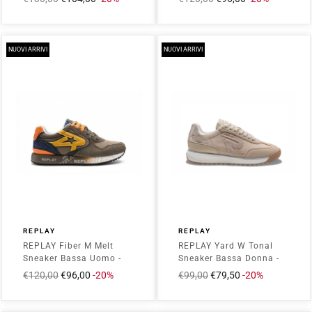
intero
scontato
intero
scontato
NUOVI ARRIVI
NUOVI ARRIVI
REPLAY
REPLAY
REPLAY Fiber M Melt
REPLAY Yard W Tonal
Sneaker Bassa Uomo -
Sneaker Bassa Donna -
RS9I0010L Beige
RSIC0004T Beige
Prezzo
€120,00
Prezzo
€96,00
-20%
Prezzo
€99,00
Prezzo
€79,50
-20%
intero
scontato
intero
scontato