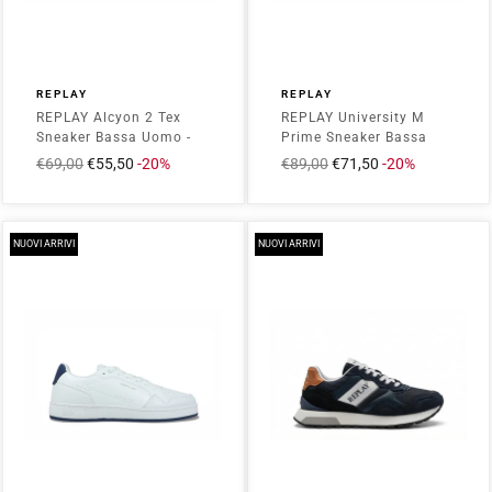
REPLAY
REPLAY
REPLAY Alcyon 2 Tex
REPLAY University M
Sneaker Bassa Uomo -
Prime Sneaker Bassa
RZ8G0001T Blu
Uomo - RZ4O0023S
Prezzo
€69,00
Prezzo
€55,50
-20%
Prezzo
€89,00
Prezzo
€71,50
-20%
Bianco
intero
scontato
intero
scontato
NUOVI ARRIVI
NUOVI ARRIVI