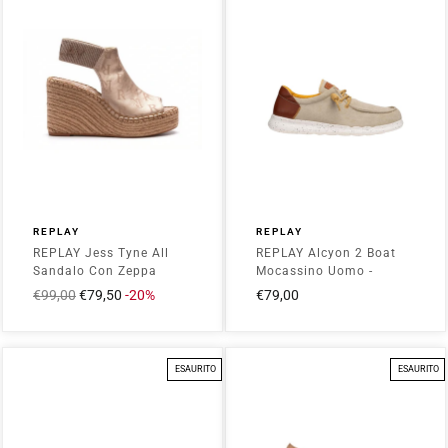
REPLAY
REPLAY
REPLAY Jess Tyne All
REPLAY Alcyon 2 Boat
Sandalo Con Zeppa
Mocassino Uomo -
Donna - RP4G0041S Oro
RM120001T_M005R
Prezzo
€99,00
Prezzo
€79,50
-20%
€79,00
Beige
intero
scontato
ESAURITO
ESAURITO