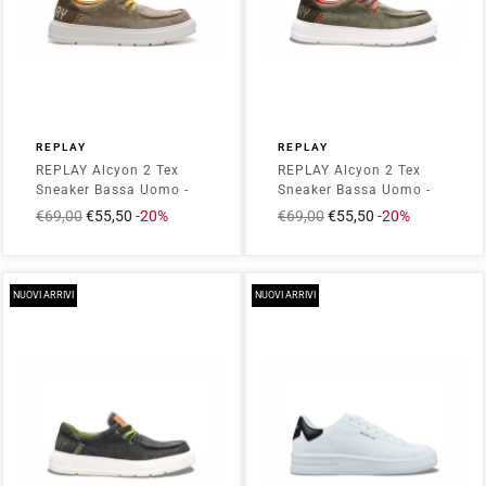
REPLAY
REPLAY
REPLAY Alcyon 2 Tex
REPLAY Alcyon 2 Tex
Sneaker Bassa Uomo -
Sneaker Bassa Uomo -
RZ8G0001T Beige
RZ8G0001T Verde
Prezzo
€69,00
Prezzo
€55,50
-20%
Prezzo
€69,00
Prezzo
€55,50
-20%
intero
scontato
intero
scontato
NUOVI ARRIVI
NUOVI ARRIVI