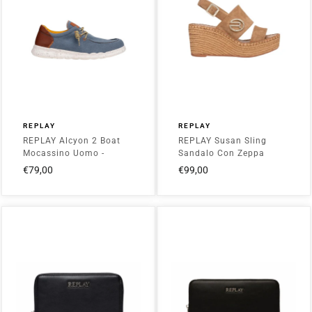
REPLAY
REPLAY
REPLAY Alcyon 2 Boat
REPLAY Susan Sling
Mocassino Uomo -
Sandalo Con Zeppa
RM120001T_M003R Blu
Donna -
€79,00
€99,00
RP5L0023T_W003R
Beige