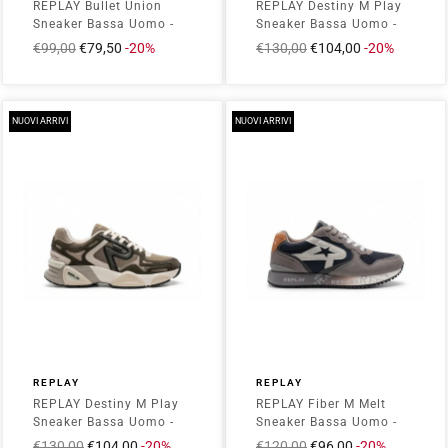
REPLAY Bullet Union
REPLAY Destiny M Play
Sneaker Bassa Uomo -
Sneaker Bassa Uomo -
RSG60004T Olive
RS9M0022T Bianco
Prezzo
€99,00
Prezzo
€79,50
-20%
Prezzo
€130,00
Prezzo
€104,00
-20%
intero
scontato
intero
scontato
NUOVI ARRIVI
NUOVI ARRIVI
REPLAY
REPLAY
REPLAY Destiny M Play
REPLAY Fiber M Melt
Sneaker Bassa Uomo -
Sneaker Bassa Uomo -
RS9M0022T Olive
RS9I0010L Grigio
Prezzo
€130,00
Prezzo
€104,00
-20%
Prezzo
€120,00
Prezzo
€96,00
-20%