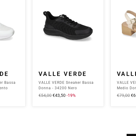
RDE
VALLE VERDE
VALL
er Bassa
VALLE VERDE Sneaker Bassa
VALLE VE
ento
Donna - 34200 Nero
Medio Do
Prezzo
€54,00
Prezzo
€43,50
-19%
Prezzo
€79,00
Pr
€6
intero
scontato
intero
sc