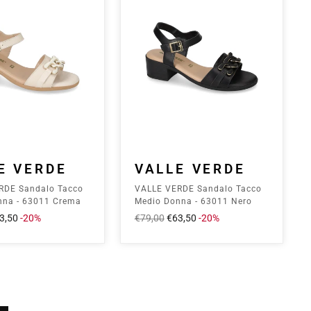
E VERDE
VALLE VERDE
RDE Sandalo Tacco
VALLE VERDE Sandalo Tacco
nna - 63011 Crema
Medio Donna - 63011 Nero
ezzo
3,50
-20%
Prezzo
€79,00
Prezzo
€63,50
-20%
ontato
intero
scontato