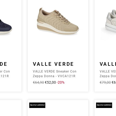
RDE
VALLE VERDE
VALL
er Con
VALLE VERDE Sneaker Con
VALLE VE
A121R
Zeppa Donna - VVCA121R
Zeppa Don
Ecru
Prezzo
€64,90
Prezzo
€52,00
-20%
Prezzo
€79,00
Pr
€6
intero
scontato
intero
sc
NUOVI ARRIVI
NUOVI ARRIVI