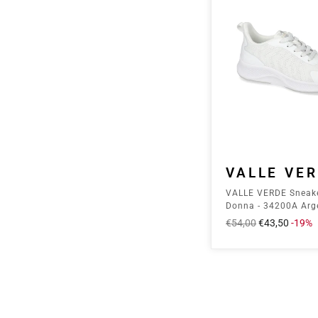
VALLE VE
VALLE VERDE Sneak
Donna - 34200A Arg
Prezzo
€54,00
Prezzo
€43,50
-19%
intero
scontato