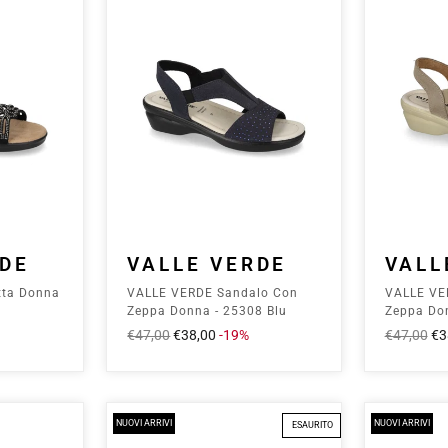
RDE
VALLE VERDE
VALL
tta Donna
VALLE VERDE Sandalo Con
VALLE VE
Zeppa Donna - 25308 Blu
Zeppa Don
Prezzo
€47,00
Prezzo
€38,00
-19%
Prezzo
€47,00
Pr
€3
intero
scontato
intero
sc
NUOVI ARRIVI
NUOVI ARRIVI
ESAURITO