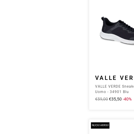
VALLE VE
VALLE VERDE Sneak
Uomo - 34901 Blu
Prezzo
€59,00
Prezzo
€35,50
-40%
intero
scontato
NUOVI ARRIVI