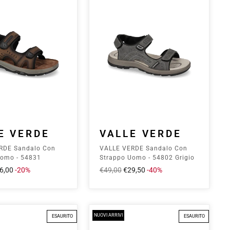
E VERDE
VALLE VERDE
RDE Sandalo Con
VALLE VERDE Sandalo Con
Uomo - 54831
Strappo Uomo - 54802 Grigio
ezzo
6,00
-20%
Prezzo
€49,00
Prezzo
€29,50
-40%
ontato
intero
scontato
NUOVI ARRIVI
ESAURITO
ESAURITO