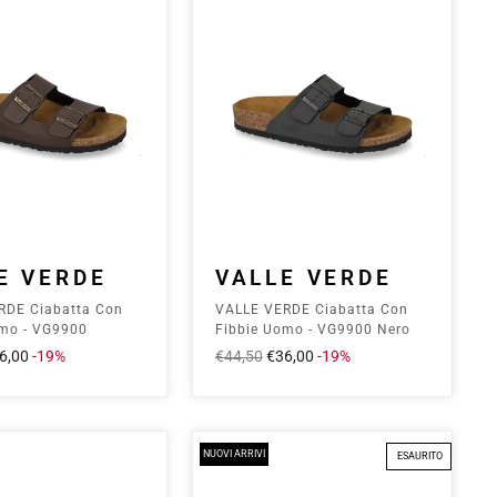
E VERDE
VALLE VERDE
RDE Ciabatta Con
VALLE VERDE Ciabatta Con
omo - VG9900
Fibbie Uomo - VG9900 Nero
ezzo
6,00
-19%
Prezzo
€44,50
Prezzo
€36,00
-19%
ontato
intero
scontato
NUOVI ARRIVI
ESAURITO