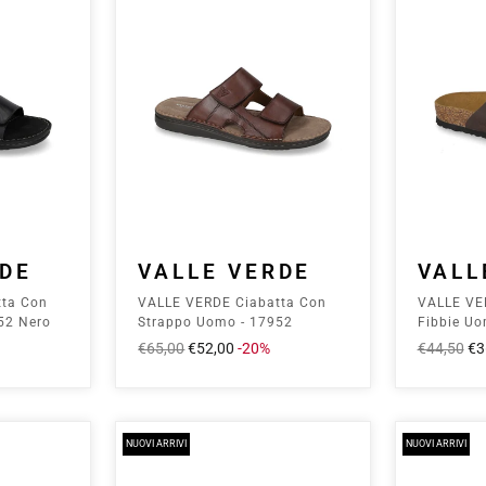
RDE
VALLE VERDE
VALL
tta Con
VALLE VERDE Ciabatta Con
VALLE VE
52 Nero
Strappo Uomo - 17952
Fibbie U
Marrone
Marrone
Prezzo
€65,00
Prezzo
€52,00
-20%
Prezzo
€44,50
Pr
€3
intero
scontato
intero
sc
NUOVI ARRIVI
NUOVI ARRIVI