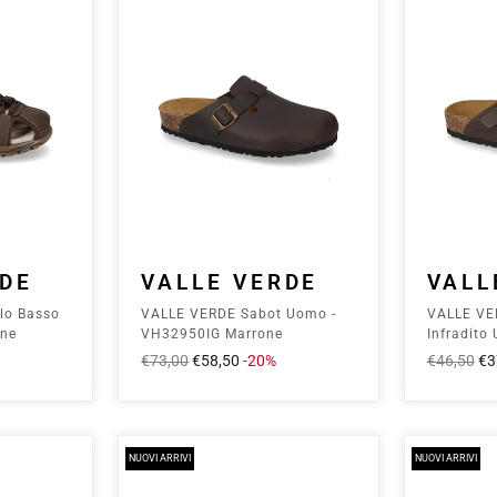
RDE
VALLE VERDE
VALL
lo Basso
VALLE VERDE Sabot Uomo -
VALLE VE
one
VH32950IG Marrone
Infradito
Marrone
Prezzo
€73,00
Prezzo
€58,50
-20%
Prezzo
€46,50
Pr
€3
intero
scontato
intero
sc
NUOVI ARRIVI
NUOVI ARRIVI