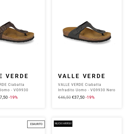
E VERDE
VALLE VERDE
RDE Ciabatta
VALLE VERDE Ciabatta
 Uomo - VG9930
Infradito Uomo - VG9930 Nero
ezzo
7,50
-19%
Prezzo
€46,50
Prezzo
€37,50
-19%
ontato
intero
scontato
NUOVI ARRIVI
ESAURITO