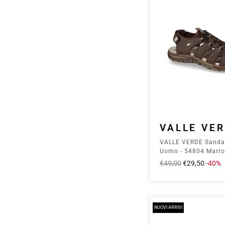
VALLE VE
VALLE VERDE Sanda
Uomo - 54804 Marr
Prezzo
€49,00
Prezzo
€29,50
-40%
intero
scontato
NUOVI ARRIVI