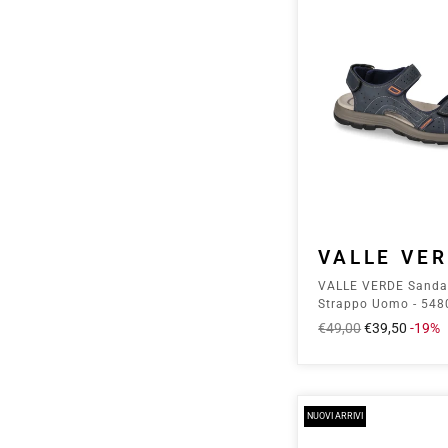
VALLE VE
VALLE VERDE Sanda
Strappo Uomo - 548
Prezzo
€49,00
Prezzo
€39,50
-19%
intero
scontato
NUOVI ARRIVI