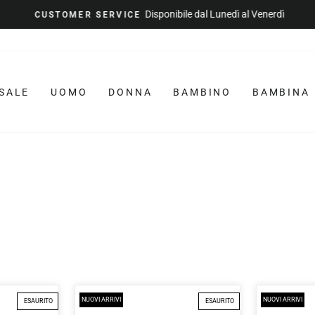
Disponibile dal Lunedì al Venerdì
CUSTOMER SERVICE
Metti
in
pausa
la
SALE
UOMO
DONNA
BAMBINO
BAMBINA
presentazione
NUOVI ARRIVI
NUOVI ARRIVI
ESAURITO
ESAURITO