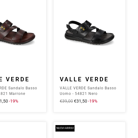
E VERDE
VALLE VERDE
RDE Sandalo Basso
VALLE VERDE Sandalo Basso
4821 Marrone
Uomo - 54821 Nero
ezzo
1,50
-19%
Prezzo
€39,00
Prezzo
€31,50
-19%
ontato
intero
scontato
NUOVI ARRIVI