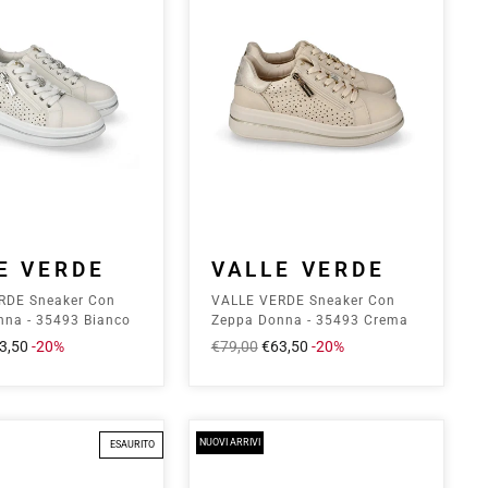
E VERDE
VALLE VERDE
RDE Sneaker Con
VALLE VERDE Sneaker Con
na - 35493 Bianco
Zeppa Donna - 35493 Crema
ezzo
3,50
-20%
Prezzo
€79,00
Prezzo
€63,50
-20%
ontato
intero
scontato
NUOVI ARRIVI
ESAURITO