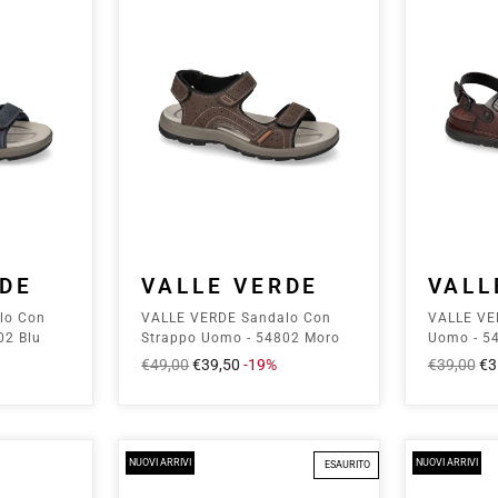
RDE
VALLE VERDE
VALL
lo Con
VALLE VERDE Sandalo Con
VALLE VE
02 Blu
Strappo Uomo - 54802 Moro
Uomo - 5
Prezzo
€49,00
Prezzo
€39,50
-19%
Prezzo
€39,00
Pr
€3
intero
scontato
intero
sc
NUOVI ARRIVI
NUOVI ARRIVI
ESAURITO