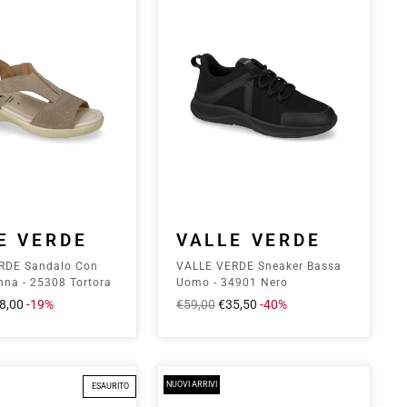
E VERDE
VALLE VERDE
RDE Sandalo Con
VALLE VERDE Sneaker Bassa
na - 25308 Tortora
Uomo - 34901 Nero
ezzo
8,00
-19%
Prezzo
€59,00
Prezzo
€35,50
-40%
ontato
intero
scontato
NUOVI ARRIVI
ESAURITO