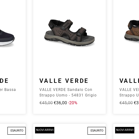
RDE
VALLE VERDE
VALL
er Bassa
VALLE VERDE Sandalo Con
VALLE VE
Strappo Uomo - 54831 Grigio
Strappo 
Marrone
Prezzo
€45,00
Prezzo
€36,00
-20%
Prezzo
€45,00
Pr
€3
intero
scontato
intero
sc
NUOVI ARRIVI
NUOVI ARRIVI
ESAURITO
ESAURITO