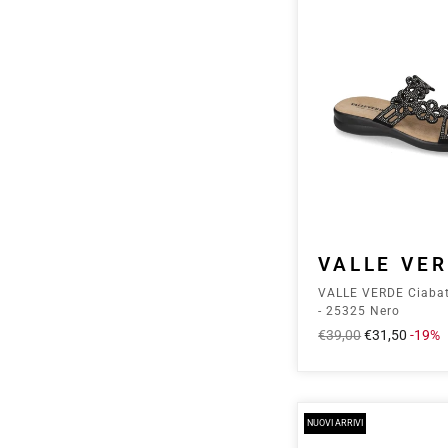
VALLE VE
VALLE VERDE Ciaba
- 25325 Nero
Prezzo
€39,00
Prezzo
€31,50
-19%
intero
scontato
NUOVI ARRIVI