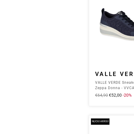
VALLE VE
VALLE VERDE Sneak
Zeppa Donna - VVC
Navy
Prezzo
€64,90
Prezzo
€52,00
-20%
intero
scontato
NUOVI ARRIVI