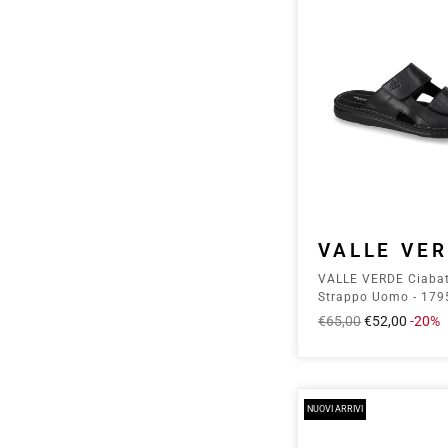
VALLE VE
VALLE VERDE Ciaba
Strappo Uomo - 179
Prezzo
€65,00
Prezzo
€52,00
-20%
intero
scontato
NUOVI ARRIVI