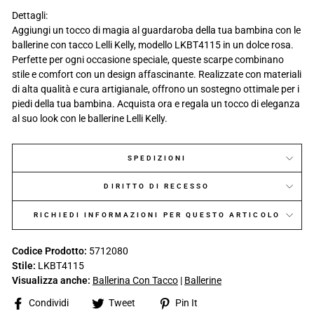
Dettagli:
Aggiungi un tocco di magia al guardaroba della tua bambina con le
ballerine con tacco Lelli Kelly, modello LKBT4115 in un dolce rosa.
Perfette per ogni occasione speciale, queste scarpe combinano
stile e comfort con un design affascinante. Realizzate con materiali
di alta qualità e cura artigianale, offrono un sostegno ottimale per i
piedi della tua bambina. Acquista ora e regala un tocco di eleganza
al suo look con le ballerine Lelli Kelly.
SPEDIZIONI
DIRITTO DI RECESSO
RICHIEDI INFORMAZIONI PER QUESTO ARTICOLO
Codice Prodotto:
5712080
Stile:
LKBT4115
Visualizza anche:
Ballerina Con Tacco
|
Ballerine
Share
Tweet
Pin
Condividi
Tweet
Pin It