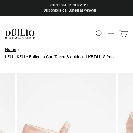
Vai
CUSTOMER SERVICE
al
Disponibile dal Lunedì al Venerdì
Metti
contenuto
in
pausa
la
CERCA
NAVIG
C
presentazione
Home
LELLI KELLY Ballerina Con Tacco Bambina - LKBT4115 Rosa