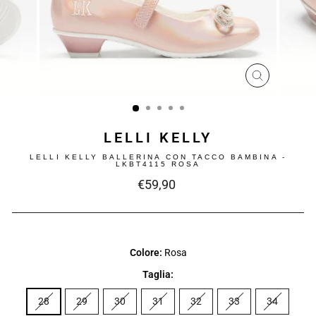
CHIUDI
(ESC)
LELLI KELLY
LELLI KELLY BALLERINA CON TACCO BAMBINA -
LKBT4115 ROSA
Prezzo
€59,90
intero
Colore:
Rosa
Taglia:
28
29
30
31
32
33
34