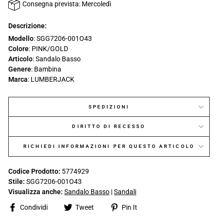
Consegna prevista: Mercoledì
Descrizione:
Modello
: SGG7206-001O43
Colore
: PINK/GOLD
Articolo
: Sandalo Basso
Genere
: Bambina
Marca
: LUMBERJACK
SPEDIZIONI
DIRITTO DI RECESSO
RICHIEDI INFORMAZIONI PER QUESTO ARTICOLO
Codice Prodotto:
5774929
Stile:
SGG7206-001O43
Visualizza anche:
Sandalo Basso
|
Sandali
Share
Tweet
Pin
Condividi
Tweet
Pin It
on
on
on