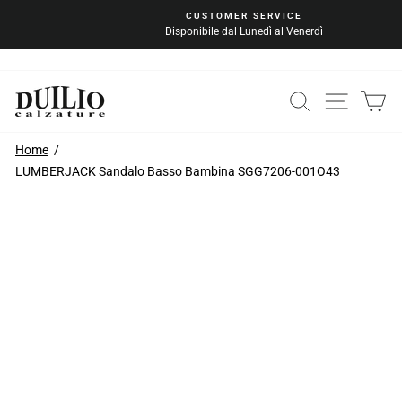
Vai
CUSTOMER SERVICE
al
Disponibile dal Lunedì al Venerdì
Metti
contenuto
in
pausa
la
CERCA
NAVIG
C
presentazione
Home
LUMBERJACK Sandalo Basso Bambina SGG7206-001O43