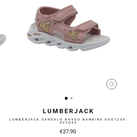
CHIUDI
(ESC)
LUMBERJACK
LUMBERJACK SANDALO BASSO BAMBINA SGG7206-
001O43
Prezzo
€37,90
intero