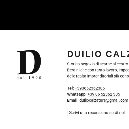
LA
TUA
EMAIL
DUILIO CA
Storico negozio di scarpe al centro
Berdini che con tanto lavoro, impe
delle realtà imprenditoriali più cono
Tel:
+390652362385
Whatsapp:
+39 06 52362 385
Email:
duiliocalzature@gmail.com