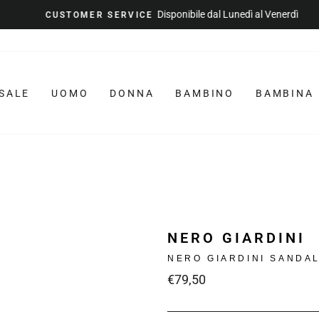
Disponibile dal Lunedì al Venerdì
CUSTOMER SERVICE
Metti
in
pausa
la
SALE
UOMO
DONNA
BAMBINO
BAMBINA
presentazione
NERO GIARDINI
NERO GIARDINI SANDA
Prezzo
€79,50
intero