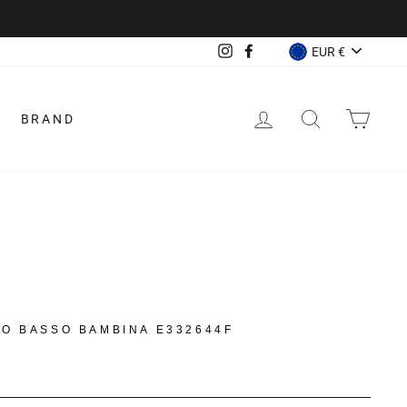
VALUTA
Instagram
Facebook
EUR €
ACCEDI
CERCA
CAR
BRAND
LO BASSO BAMBINA E332644F