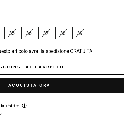
35
36
37
38
39
sto articolo avrai la spedizione GRATUITA!
GGIUNGI AL CARRELLO
ACQUISTA ORA
rdini 50€+
🛈
dì