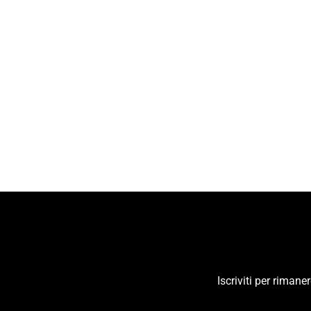
NERO GIARDINI
NERO GIARDINI Sandalo Basso Bambina
E332644F
€79,50
Iscriviti per riman
INSERISCI