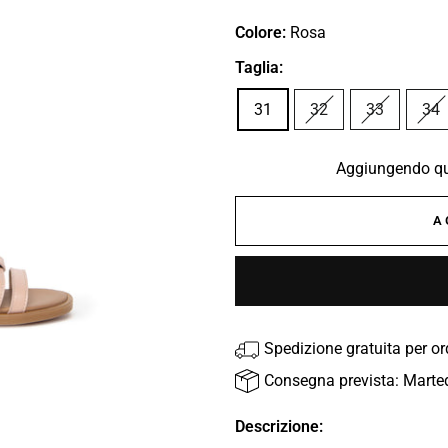
Colore:
Rosa
Taglia:
31
32
33
34
Aggiungendo que
A
Spedizione gratuita per o
Consegna prevista: Marte
Descrizione: