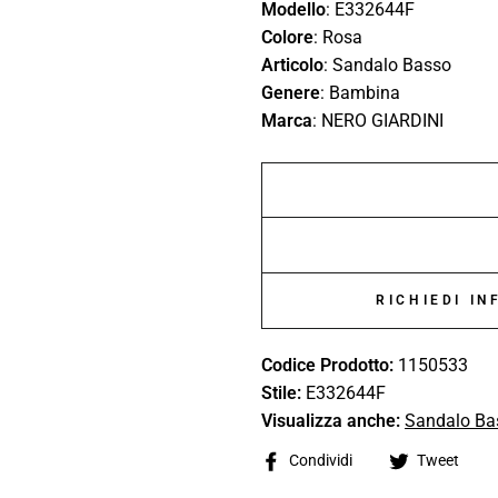
Modello
: E332644F
Colore
: Rosa
Articolo
: Sandalo Basso
Genere
: Bambina
Marca
: NERO GIARDINI
RICHIEDI I
Codice Prodotto:
1150533
Stile:
E332644F
Visualizza anche:
Sandalo Ba
Share
Tw
Condividi
Tweet
on
on