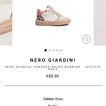
CHIUDI
(ESC)
NERO GIARDINI
NERO GIARDINI SNEAKER BASSA BAMBINA - I422742F
ROSA
Prezzo
€89,90
intero
Colore:
Rosa