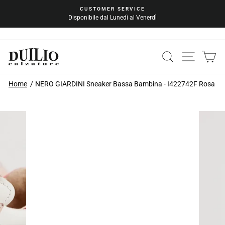
Vai
CUSTOMER SERVICE
al
Disponibile dal Lunedì al Venerdì
Metti
contenuto
in
pausa
la
CERCA
NAVIG
C
presentazione
Home
NERO GIARDINI Sneaker Bassa Bambina - I422742F Rosa