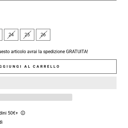
24
25
26
sto articolo avrai la spedizione GRATUITA!
GGIUNGI AL CARRELLO
rdini 50€+
🛈
dì