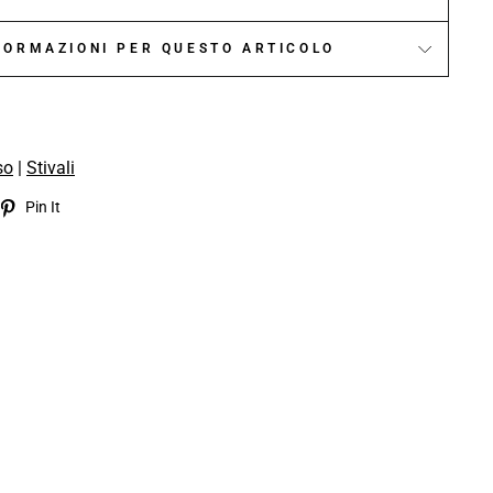
NFORMAZIONI PER QUESTO ARTICOLO
so
|
Stivali
eet
Pin
Pin It
on
itter
Pinterest