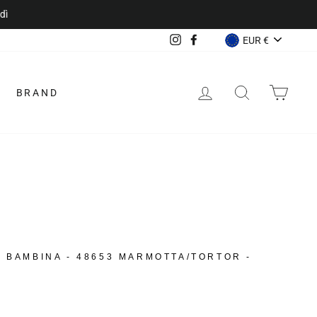
VALUTA
Instagram
Facebook
EUR €
ACCEDI
CERCA
CAR
BRAND
O BAMBINA - 48653 MARMOTTA/TORTOR -