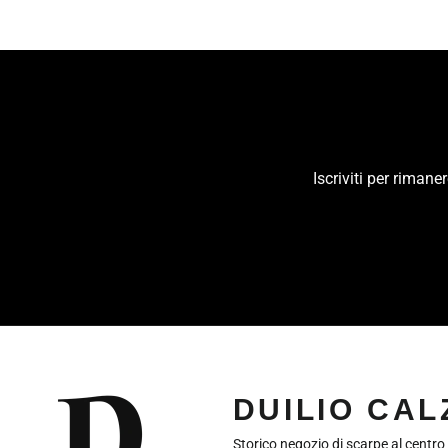
Iscriviti per riman
INSERISCI
LA
TUA
EMAIL
DUILIO CA
Storico negozio di scarpe al centro