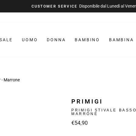
Disponibile dal Lunedì al Venerdì
CUSTOMER SERVICE
Metti
in
pausa
la
SALE
UOMO
DONNA
BAMBINO
BAMBINA
presentazione
 - Marrone
PRIMIGI
PRIMIGI STIVALE BASS
MARRONE
Prezzo
€54,90
intero