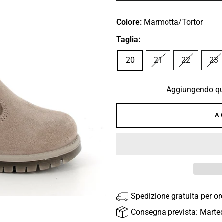
Colore:
Marmotta/Tortor
Taglia:
20
21
22
23
Aggiungendo que
A
Spedizione gratuita per o
Consegna prevista: Marte