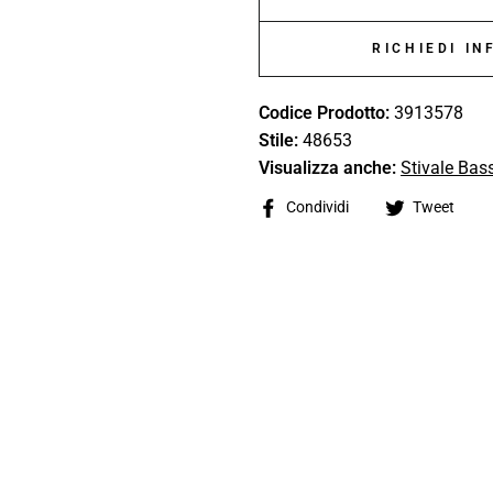
RICHIEDI I
Codice Prodotto:
3913578
Stile:
48653
Visualizza anche:
Stivale Bas
Share
Tw
Condividi
Tweet
on
on
Facebook
Tw