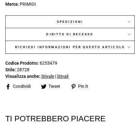
Marca
: PRIMIGI
SPEDIZIONI
DIRITTO DI RECESSO
RICHIEDI INFORMAZIONI PER QUESTO ARTICOLO
Codice Prodotto:
6253479
Stile:
28728
Visualizza anche:
Stivale
|
Stivali
Share
Tweet
Pin
Condividi
Tweet
Pin It
on
on
on
Facebook
Twitter
Pinterest
TI POTREBBERO PIACERE
SALDI