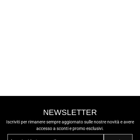
PRIMIGI
PRIMIGI Stivale
Bambina - 28728
Nero
Prezzo
€79,90
Prezzo
da €40,00
intero
-50%
scontato
NEWSLETTER
Iscriviti per rimanere sempre aggiornato sulle nostre novità e avere
accesso a sconti e promo esclusivi.
INSERISCI