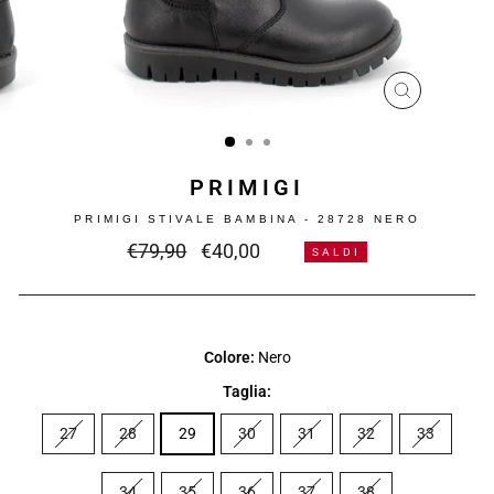
CHIUDI
(ESC)
PRIMIGI
PRIMIGI STIVALE BAMBINA - 28728 NERO
Prezzo
Prezzo
€79,90
€40,00
-50%
SALDI
intero
scontato
Colore:
Nero
Taglia:
27
28
29
30
31
32
33
34
35
36
37
38