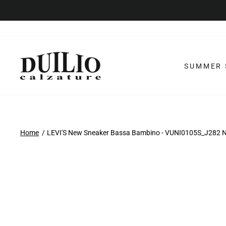
Vai
al
contenuto
SUMMER 
Home
LEVI'S New Sneaker Bassa Bambino - VUNI0105S_J282 