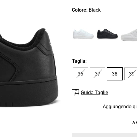
Colore:
Black
Taglia:
36
37
38
39
Guida Taglie
Aggiungendo que
A