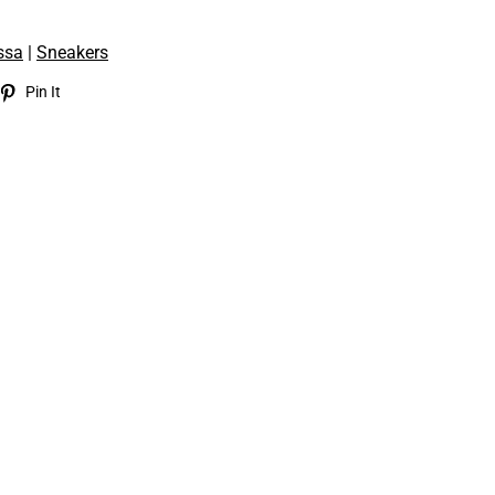
ssa
|
Sneakers
eet
Pin
Pin It
on
itter
Pinterest