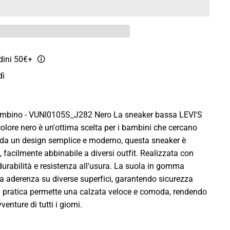
rdini 50€+
🛈
dì
mbino - VUNI0105S_J282 Nero La sneaker bassa LEVI'S
ore nero è un'ottima scelta per i bambini che cercano
a da un design semplice e moderno, questa sneaker è
 facilmente abbinabile a diversi outfit. Realizzata con
e durabilità e resistenza all'usura. La suola in gomma
a aderenza su diverse superfici, garantendo sicurezza
ra pratica permette una calzata veloce e comoda, rendendo
enture di tutti i giorni.