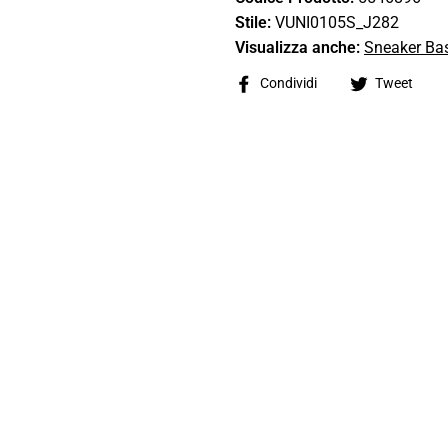
Stile:
VUNI0105S_J282
Visualizza anche:
Sneaker Ba
Share
Tw
Condividi
Tweet
on
on
Facebook
Tw