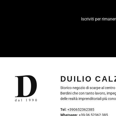
Iscriviti per riman
INSERISCI
LA
TUA
EMAIL
DUILIO CA
Storico negozio di scarpe al centro
Berdini che con tanto lavoro, impe
delle realtà imprenditoriali più cono
Tel:
+390652362385
Whatsapp:
+39 06 52362 385