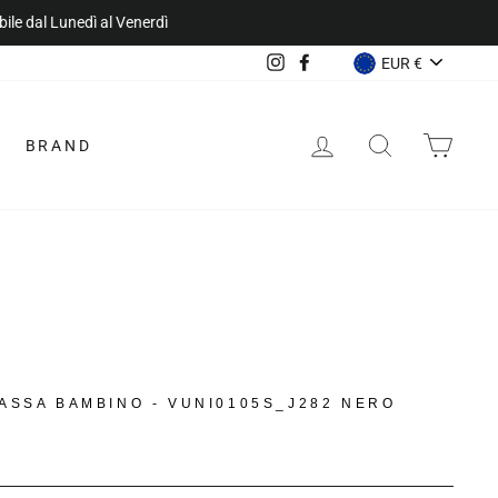
VALUTA
Instagram
Facebook
EUR €
ACCEDI
CERCA
CAR
BRAND
ASSA BAMBINO - VUNI0105S_J282 NERO