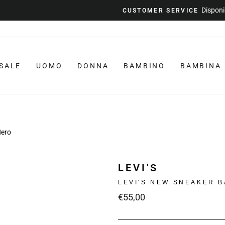
Disponibile dal Lunedì al Venerdì
CUSTOMER SERVICE
Metti
in
pausa
la
SALE
UOMO
DONNA
BAMBINO
BAMBINA
presentazione
Nero
LEVI'S
LEVI'S NEW SNEAKER B
Prezzo
€55,00
intero