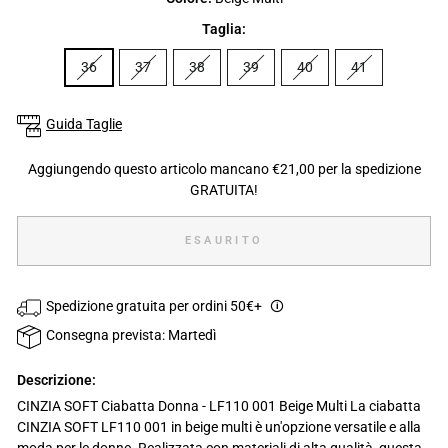
Taglia:
36
37
38
39
40
41
Guida Taglie
Aggiungendo questo articolo mancano €21,00 per la spedizione
GRATUITA!
ESAURITO
Spedizione gratuita per ordini 50€+
🛈
Consegna prevista: Martedì
Descrizione:
CINZIA SOFT Ciabatta Donna - LF110 001 Beige Multi La ciabatta
CINZIA SOFT LF110 001 in beige multi è un'opzione versatile e alla
moda per le donne. Realizzata con materiali di alta qualità, questa