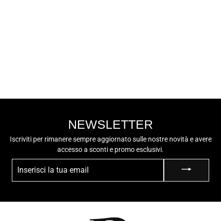
CINZIA SOFT
CINZIA SOFT
Ciabatta Donna -
LF110 001 Beige
€29,00
Multi
NEWSLETTER
Iscriviti per rimanere sempre aggiornato sulle nostre novità e avere
accesso a sconti e promo esclusivi.
INSERISCI
LA
TUA
EMAIL