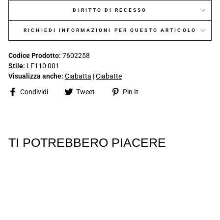
DIRITTO DI RECESSO
RICHIEDI INFORMAZIONI PER QUESTO ARTICOLO
Codice Prodotto:
7602258
Stile:
LF110 001
Visualizza anche:
Ciabatta
|
Ciabatte
Share
Tweet
Pin
Condividi
Tweet
Pin It
on
on
on
Facebook
Twitter
Pinterest
TI POTREBBERO PIACERE
ESAURITO