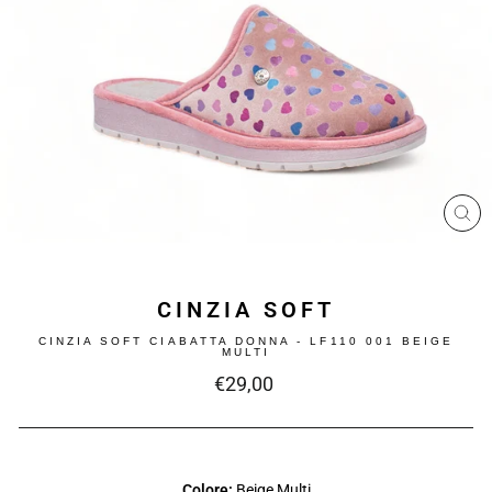
CH
(ES
CINZIA SOFT
CINZIA SOFT CIABATTA DONNA - LF110 001 BEIGE
MULTI
Prezzo
€29,00
intero
Colore:
Beige Multi