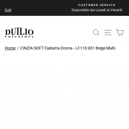
Vai
CUSTOMER SERVICE
al
Disponibile dal Lunedì al Venerdì
Metti
contenuto
in
pausa
la
CERCA
NAVIG
C
presentazione
Home
CINZIA SOFT Ciabatta Donna - LF110 001 Beige Multi