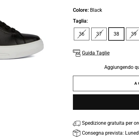
Colore:
Black
Taglia:
36
37
38
39
Guida Taglie
Aggiungendo que
A
Spedizione gratuita per o
Consegna prevista: Luned