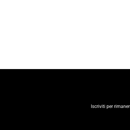
GEOX
GEOX Sneaker Bassa Donna
D35VXA0BUEW
€109,90
Iscriviti per riman
INSERISCI
LA
TUA