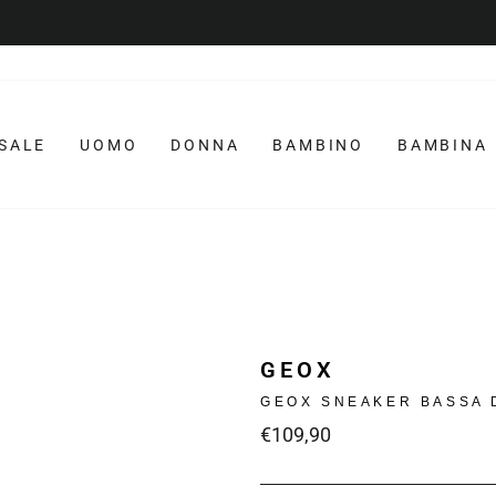
Disponibile dal Lunedì al Venerdì
CUSTOMER SERVICE
Metti
in
pausa
la
SALE
UOMO
DONNA
BAMBINO
BAMBINA
presentazione
GEOX
GEOX SNEAKER BASSA
Prezzo
€109,90
intero