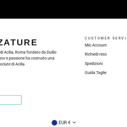
CUSTOMER SERVI
LZATURE
Mio Account
 di Acilia, Roma fondato da Duilio
Richiedi reso
gno e passione ha costruito una
Spedizioni
sciute di Acilia
Guida Taglie
VALUTA
EUR €