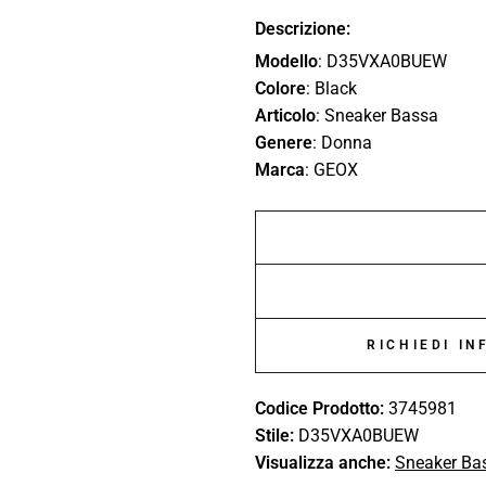
Descrizione:
Modello
: D35VXA0BUEW
Colore
: Black
Articolo
: Sneaker Bassa
Genere
: Donna
Marca
: GEOX
RICHIEDI I
Codice Prodotto:
3745981
Stile:
D35VXA0BUEW
Visualizza anche:
Sneaker Ba