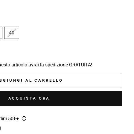
40
sto articolo avrai la spedizione GRATUITA!
GGIUNGI AL CARRELLO
ACQUISTA ORA
rdini 50€+
🛈
ì