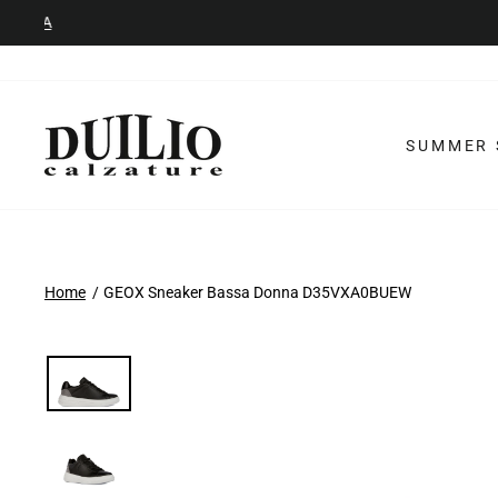
Vai
al
contenuto
SUMMER 
Home
GEOX Sneaker Bassa Donna D35VXA0BUEW