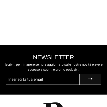
IGI&CO
IGI&CO Stivale
Tacco Medio
Donna - 66925
€169,90
Nero
NEWSLETTER
Iscriviti per rimanere sempre aggiornato sulle nostre novità e avere
accesso a sconti e promo esclusivi.
INSERISCI
LA
TUA
EMAIL