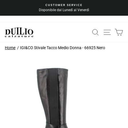
Vai
CUSTOMER SERVICE
al
Disponibile dal Lunedì al Venerdì
Metti
contenuto
in
pausa
la
CERCA
NAVIG
C
presentazione
Home
IGI&CO Stivale Tacco Medio Donna - 66925 Nero