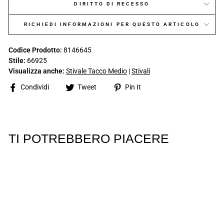
DIRITTO DI RECESSO
RICHIEDI INFORMAZIONI PER QUESTO ARTICOLO
Codice Prodotto:
8146645
Stile:
66925
Visualizza anche:
Stivale Tacco Medio
|
Stivali
Share
Tweet
Pin
Condividi
Tweet
Pin It
on
on
on
Facebook
Twitter
Pinterest
TI POTREBBERO PIACERE