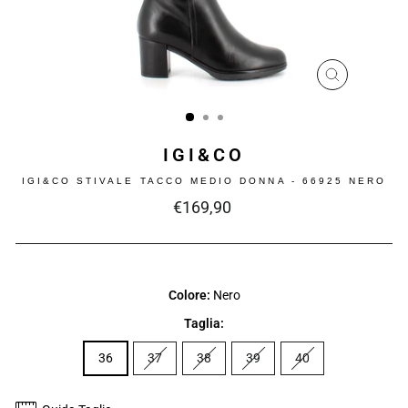
CHIUDI
(ESC)
IGI&CO
IGI&CO STIVALE TACCO MEDIO DONNA - 66925 NERO
Prezzo
€169,90
intero
Colore:
Nero
Taglia:
36
37
38
39
40