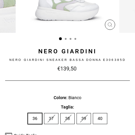
CHIUDI
(ESC)
NERO GIARDINI
NERO GIARDINI SNEAKER BASSA DONNA E306385D
Prezzo
€139,50
intero
Colore:
Bianco
Taglia:
36
37
38
39
40