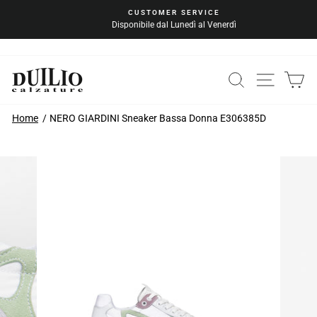
Vai
CUSTOMER SERVICE
al
Disponibile dal Lunedì al Venerdì
Metti
contenuto
in
pausa
la
CERCA
NAVIG
C
presentazione
Home
NERO GIARDINI Sneaker Bassa Donna E306385D