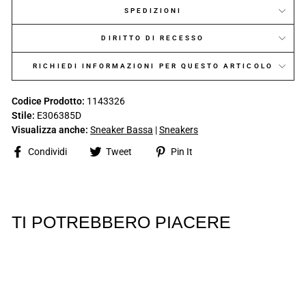
SPEDIZIONI
DIRITTO DI RECESSO
RICHIEDI INFORMAZIONI PER QUESTO ARTICOLO
Codice Prodotto:
1143326
Stile:
E306385D
Visualizza anche:
Sneaker Bassa
|
Sneakers
Share
Tweet
Pin
Condividi
Tweet
Pin It
on
on
on
Facebook
Twitter
Pinterest
TI POTREBBERO PIACERE