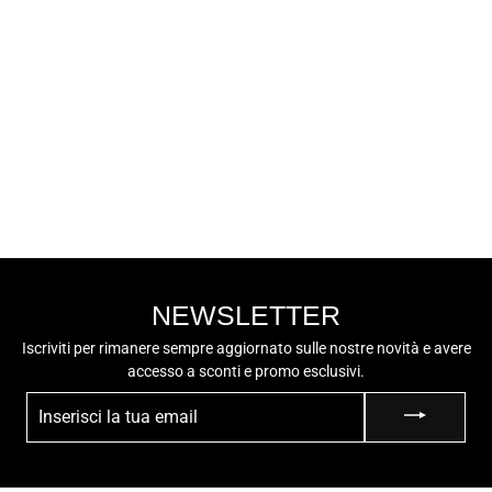
NERO GIARDINI
NERO GIARDINI
Sneaker Bassa
Donna E306385D
€139,50
NEWSLETTER
Iscriviti per rimanere sempre aggiornato sulle nostre novità e avere
accesso a sconti e promo esclusivi.
INSERISCI
LA
TUA
EMAIL