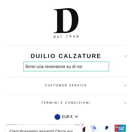
DUILIO CALZATURE
CUSTOMER SERVICE
TERMINI E CONDIZIONI
VALUTA
EUR €
Ciao! Possiamo aiutarti? Clicca qui