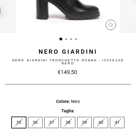
CHIUDI
(ESC)
NERO GIARDINI
NERO GIARDINI TRONCHETTO DONNA - I205820D
NERO
Prezzo
€149,50
intero
Colore:
Nero
Taglia:
35
36
37
38
39
40
41