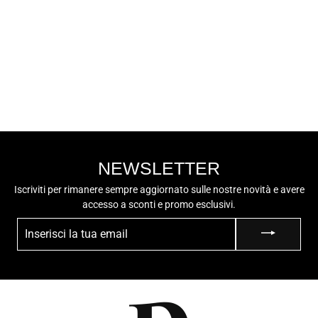
NERO GIARDINI
NERO GIARDINI
Tronchetto Donna
- I205820D Nero
€149,50
NEWSLETTER
Iscriviti per rimanere sempre aggiornato sulle nostre novità e avere
accesso a sconti e promo esclusivi.
INSERISCI
LA
TUA
EMAIL