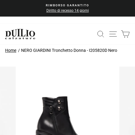
Vai
RIMBORSO GARANTITO
al
Diritto di recesso 14 giorni
Metti
contenuto
in
pausa
la
CERCA
NAVIG
C
presentazione
Home
NERO GIARDINI Tronchetto Donna - I205820D Nero