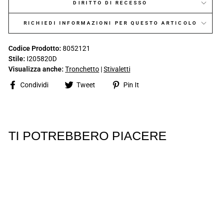
DIRITTO DI RECESSO
RICHIEDI INFORMAZIONI PER QUESTO ARTICOLO
Codice Prodotto:
8052121
Stile:
I205820D
Visualizza anche:
Tronchetto
|
Stivaletti
Share
Tweet
Pin
Condividi
Tweet
Pin It
on
on
on
Facebook
Twitter
Pinterest
TI POTREBBERO PIACERE
ESAURITO