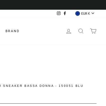
VALUTA
Instagram
Facebook
EUR €
ACCEDI
CERCA
CAR
BRAND
0 SNEAKER BASSA DONNA - 150051 BLU