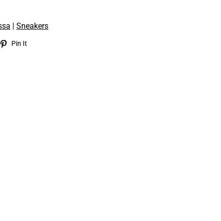
ssa
|
Sneakers
eet
Pin
Pin It
on
itter
Pinterest