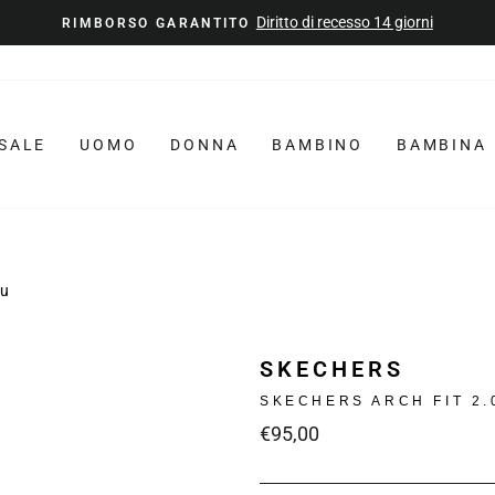
in Italia per ordini sopra a € 49. Solo ITALIA
FREE SHIPPING
Metti
in
pausa
la
SALE
UOMO
DONNA
BAMBINO
BAMBINA
presentazione
lu
SKECHERS
SKECHERS ARCH FIT 2.
Prezzo
€95,00
intero