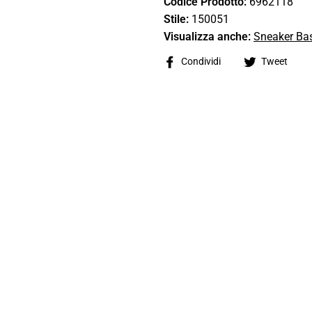
Codice Prodotto:
6962118
Stile:
150051
Visualizza anche:
Sneaker Ba
Share
Tw
Condividi
Tweet
on
on
Facebook
Tw