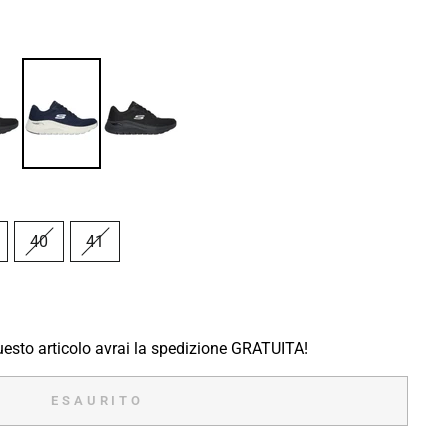
40
41
sto articolo avrai la spedizione GRATUITA!
ESAURITO