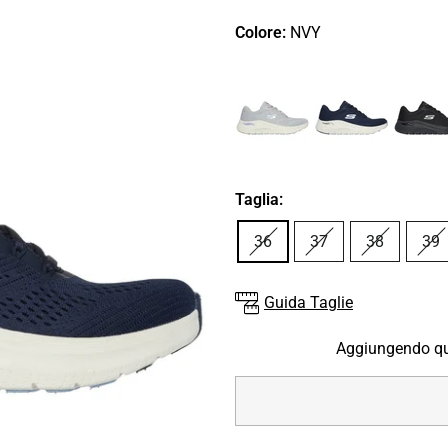
Colore:
NVY
Taglia:
36
37
38
39
Guida Taglie
Aggiungendo que