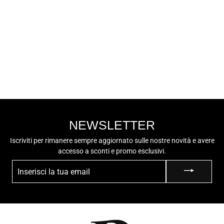
NIKE
NIKE Calzini
Unisex - SX7676-
100 Bianco
€19,90
NEWSLETTER
Iscriviti per rimanere sempre aggiornato sulle nostre novità e avere
accesso a sconti e promo esclusivi.
INSERISCI
LA
TUA
EMAIL