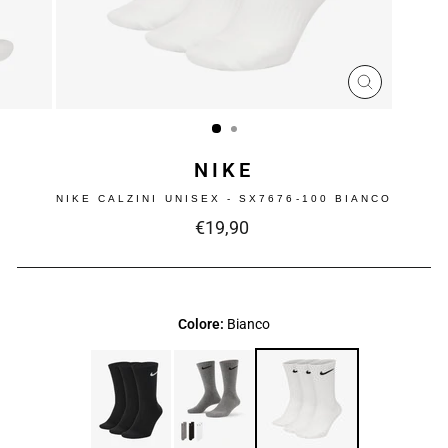
CHIUDI
(ESC)
NIKE
NIKE CALZINI UNISEX - SX7676-100 BIANCO
Prezzo
€19,90
intero
Colore:
Bianco