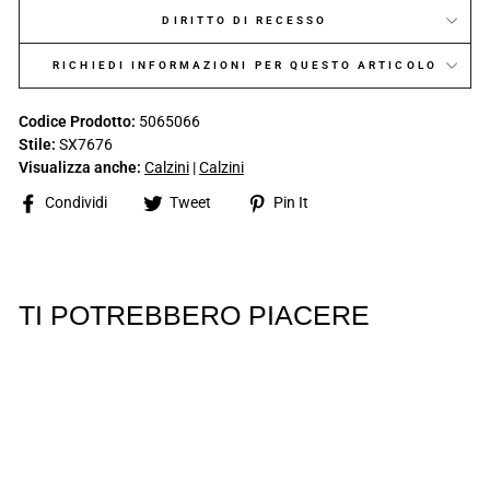
DIRITTO DI RECESSO
RICHIEDI INFORMAZIONI PER QUESTO ARTICOLO
Codice Prodotto:
5065066
Stile:
SX7676
Visualizza anche:
Calzini
|
Calzini
Share
Tweet
Pin
Condividi
Tweet
Pin It
on
on
on
Facebook
Twitter
Pinterest
TI POTREBBERO PIACERE