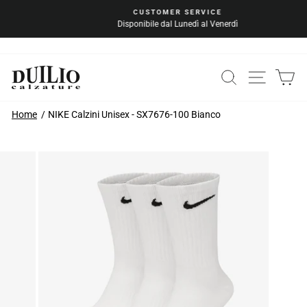
Vai
CUSTOMER SERVICE
al
Disponibile dal Lunedì al Venerdì
Metti
contenuto
in
pausa
la
CERCA
NAVIG
C
presentazione
Home
NIKE Calzini Unisex - SX7676-100 Bianco