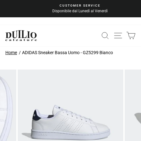
Vai
CUSTOMER SERVICE
al
Disponibile dal Lunedì al Venerdì
Metti
contenuto
in
pausa
la
CERCA
NAVIG
C
presentazione
Home
ADIDAS Sneaker Bassa Uomo - GZ5299 Bianco