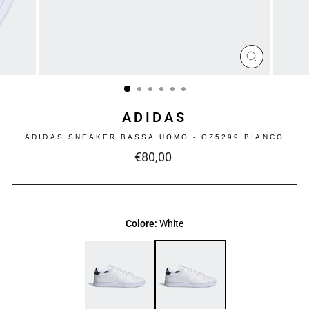
CHIUDI
(ESC)
ADIDAS
ADIDAS SNEAKER BASSA UOMO - GZ5299 BIANCO
Prezzo
€80,00
intero
Colore:
White