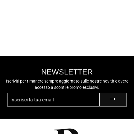
ADIDAS
ADIDAS Sneaker
Bassa Uomo -
GZ5299 Bianco
€80,00
NEWSLETTER
Iscriviti per rimanere sempre aggiornato sulle nostre novità e avere
accesso a sconti e promo esclusivi.
INSERISCI
LA
TUA
EMAIL