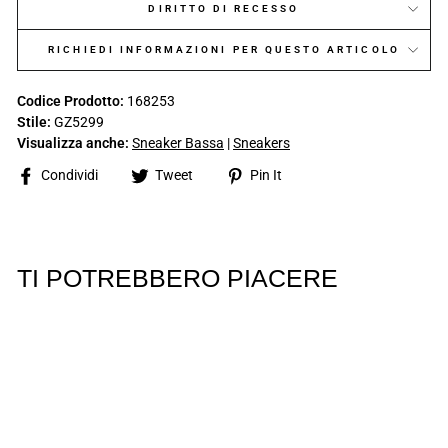
DIRITTO DI RECESSO
RICHIEDI INFORMAZIONI PER QUESTO ARTICOLO
Codice Prodotto:
168253
Stile:
GZ5299
Visualizza anche:
Sneaker Bassa
|
Sneakers
Share
Tweet
Pin
Condividi
Tweet
Pin It
on
on
on
Facebook
Twitter
Pinterest
TI POTREBBERO PIACERE