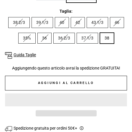
Taglia:
38 2/3
39 1/3
40
42
43 1/3
46
35½
36
36 2/3
37 1/3
38
Guida Taglie
Aggiungendo questo articolo avrai la spedizione GRATUITA!
AGGIUNGI AL CARRELLO
Spedizione gratuita per ordini 50€+
🛈