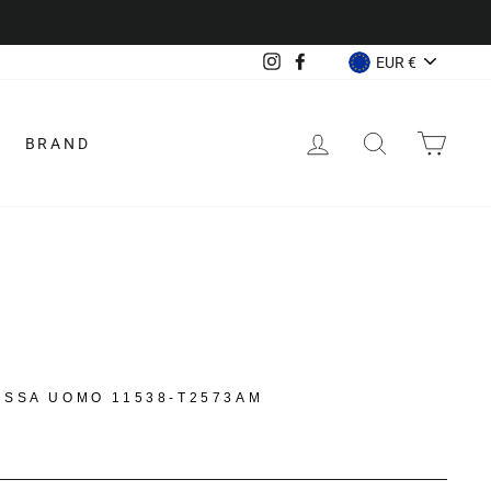
VALUTA
Instagram
Facebook
EUR €
ACCEDI
CERCA
CAR
BRAND
ASSA UOMO 11538-T2573AM