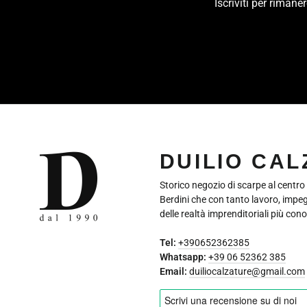
Iscriviti per riman
INSERISCI
LA
TUA
EMAIL
DUILIO CA
Storico negozio di scarpe al centro
Berdini che con tanto lavoro, impe
delle realtà imprenditoriali più cono
Tel:
+390652362385
Whatsapp:
+39 06 52362 385
Email:
duiliocalzature@gmail.com