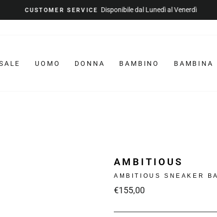
Disponibile dal Lunedì al Venerdì
CUSTOMER SERVICE
Metti
in
pausa
la
SALE
UOMO
DONNA
BAMBINO
BAMBINA
presentazione
AMBITIOUS
AMBITIOUS SNEAKER B
Prezzo
€155,00
intero