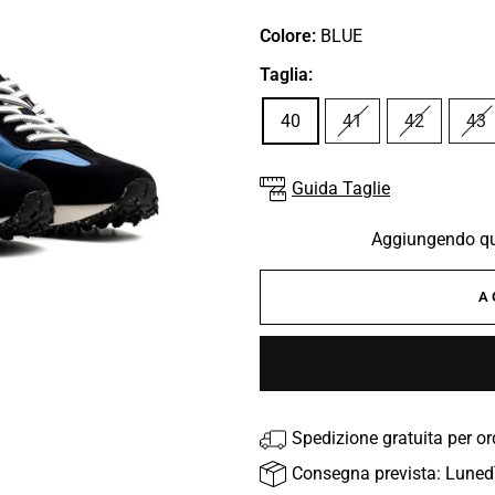
Colore:
BLUE
Taglia:
40
41
42
43
Guida Taglie
Aggiungendo que
A
Spedizione gratuita per o
Consegna prevista: Luned