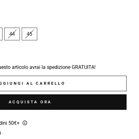
44
45
sto articolo avrai la spedizione GRATUITA!
GGIUNGI AL CARRELLO
ACQUISTA ORA
rdini 50€+
🛈
ì