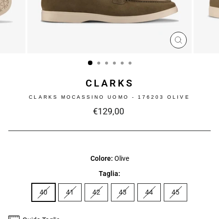
CHIUDI
(ESC)
CLARKS
CLARKS MOCASSINO UOMO - 176203 OLIVE
Prezzo
€129,00
intero
Colore:
Olive
Taglia:
40
41
42
43
44
45