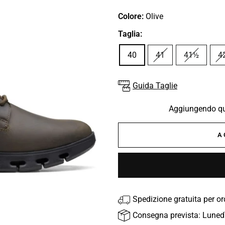
Colore:
Olive
Taglia:
40
41
41½
4
Guida Taglie
Aggiungendo que
A
Spedizione gratuita per o
Consegna prevista: Luned