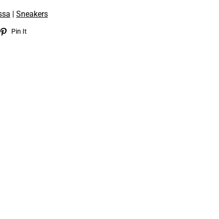
ssa
|
Sneakers
eet
Pin
Pin It
on
itter
Pinterest