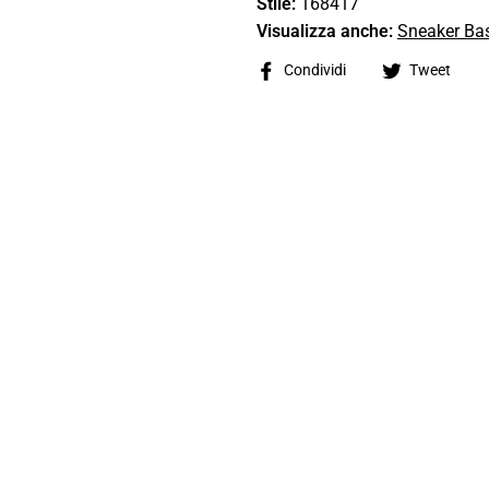
Stile:
168417
Visualizza anche:
Sneaker Ba
Share
Tw
Condividi
Tweet
on
on
Facebook
Tw