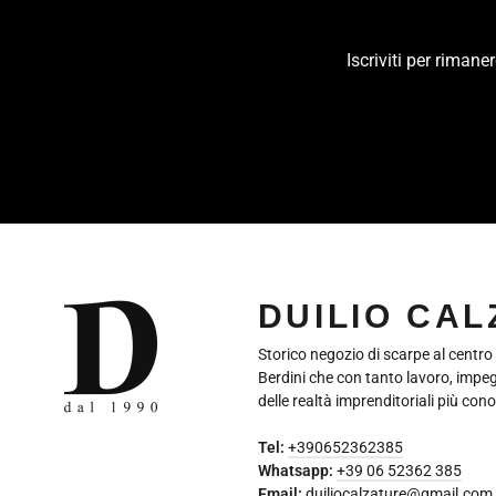
Iscriviti per riman
INSERISCI
LA
TUA
EMAIL
DUILIO CA
Storico negozio di scarpe al centro
Berdini che con tanto lavoro, impe
delle realtà imprenditoriali più cono
Tel:
+390652362385
Whatsapp:
+39 06 52362 385
Email:
duiliocalzature@gmail.com