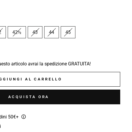
2
42½
43
44
45
sto articolo avrai la spedizione GRATUITA!
GGIUNGI AL CARRELLO
ACQUISTA ORA
rdini 50€+
🛈
ì