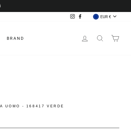
VALUTA
Instagram
Facebook
EUR €
ACCEDI
CERCA
CAR
BRAND
A UOMO - 168417 VERDE