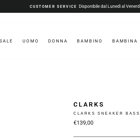
Disponibile dal Lunedì al Venerdì
CUSTOMER SERVICE
Metti
in
pausa
la
SALE
UOMO
DONNA
BAMBINO
BAMBINA
presentazione
CLARKS
CLARKS SNEAKER BASS
Prezzo
€139,00
intero