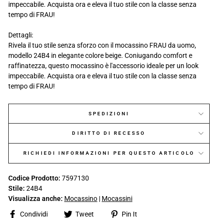
impeccabile. Acquista ora e eleva il tuo stile con la classe senza
tempo di FRAU!
Dettagli:
Rivela il tuo stile senza sforzo con il mocassino FRAU da uomo,
modello 24B4 in elegante colore beige. Coniugando comfort e
raffinatezza, questo mocassino è l'accessorio ideale per un look
impeccabile. Acquista ora e eleva il tuo stile con la classe senza
tempo di FRAU!
SPEDIZIONI
DIRITTO DI RECESSO
RICHIEDI INFORMAZIONI PER QUESTO ARTICOLO
Codice Prodotto:
7597130
Stile:
24B4
Visualizza anche:
Mocassino
|
Mocassini
Share
Tweet
Pin
Condividi
Tweet
Pin It