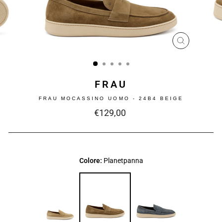
CHIUDI
(ESC)
FRAU
FRAU MOCASSINO UOMO - 24B4 BEIGE
Prezzo
€129,00
intero
Colore:
Planetpanna