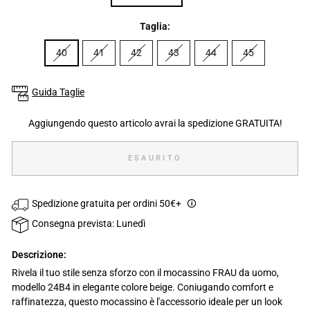
Taglia:
40
41
42
43
44
45
Guida Taglie
Aggiungendo questo articolo avrai la spedizione GRATUITA!
ESAURITO
Spedizione gratuita per ordini 50€+
🛈
Consegna prevista: Lunedì
Descrizione:
Rivela il tuo stile senza sforzo con il mocassino FRAU da uomo,
modello 24B4 in elegante colore beige. Coniugando comfort e
raffinatezza, questo mocassino è l'accessorio ideale per un look