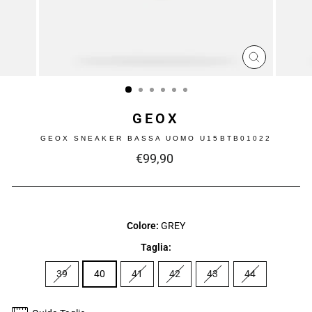
CHIUDI
(ESC)
GEOX
GEOX SNEAKER BASSA UOMO U15BTB01022
Prezzo
€99,90
intero
Colore:
GREY
Taglia:
39
40
41
42
43
44