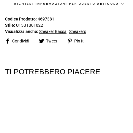
RICHIEDI INFORMAZIONI PER QUESTO ARTICOLO
Codice Prodotto:
4697381
Stile:
U15BTB01022
Visualizza anche:
Sneaker Bassa
|
Sneakers
Share
Tweet
Pin
Condividi
Tweet
Pin It
on
on
on
Facebook
Twitter
Pinterest
TI POTREBBERO PIACERE
GEOX