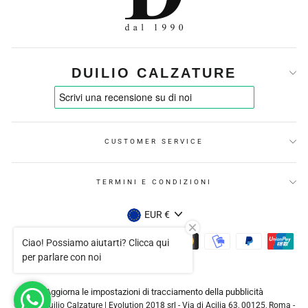
DUILIO CALZATURE
CUSTOMER SERVICE
TERMINI E CONDIZIONI
VALUTA
EUR €
Ciao! Possiamo aiutarti? Clicca qui
per parlare con noi
Aggiorna le impostazioni di tracciamento della pubblicità
© 2026 Duilio Calzature | Evolution 2018 srl - Via di Acilia 63, 00125, Roma -