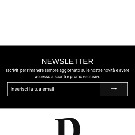
GEOX Sneaker
Bassa Uomo
U15BTB01022
€99,90
NEWSLETTER
Iscriviti per rimanere sempre aggiornato sulle nostre novità e avere
accesso a sconti e promo esclusivi.
INSERISCI
LA
TUA
EMAIL