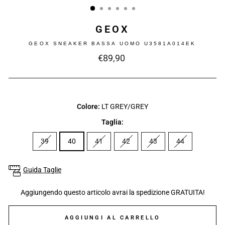
GEOX
GEOX SNEAKER BASSA UOMO U3581A014EK
Prezzo
€89,90
intero
Colore:
LT GREY/GREY
Taglia:
39
40
41
42
43
44
Guida Taglie
Aggiungendo questo articolo avrai la spedizione GRATUITA!
AGGIUNGI AL CARRELLO