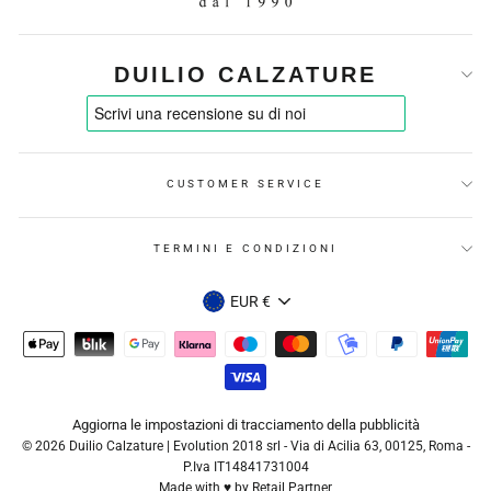
DUILIO CALZATURE
CUSTOMER SERVICE
TERMINI E CONDIZIONI
VALUTA
EUR €
Aggiorna le impostazioni di tracciamento della pubblicità
© 2026 Duilio Calzature | Evolution 2018 srl - Via di Acilia 63, 00125, Roma -
P.Iva IT14841731004
Made with ♥ by
Retail Partner