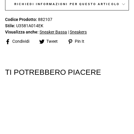
RICHIEDI INFORMAZIONI PER QUESTO ARTICOLO
Codice Prodotto:
882107
Stile:
U3581A014EK
Visualizza anche:
Sneaker Bassa
|
Sneakers
Share
Tweet
Pin
Condividi
Tweet
Pin It
on
on
on
Facebook
Twitter
Pinterest
TI POTREBBERO PIACERE
GEOX
GEOX Sneaker
Bassa Uomo