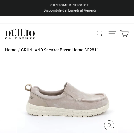
Vai
CUSTOMER SERVICE
al
Disponibile dal Lunedì al Venerdì
Metti
contenuto
in
pausa
la
CERCA
NAVIG
C
presentazione
Home
GRUNLAND Sneaker Bassa Uomo SC2811
CHIUDI
(ESC)