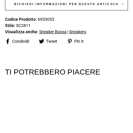
RICHIEDI INFORMAZIONI PER QUESTO ARTICOLO
Codice Prodotto:
6953053
Stile:
SC2811
Visualizza anche:
Sneaker Bassa
|
Sneakers
Share
Tweet
Pin
Condividi
Tweet
Pin It
on
on
on
Facebook
Twitter
Pinterest
TI POTREBBERO PIACERE
GRUNLAND
GRUNLAND
Sneaker Bassa