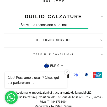
DUILIO CALZATURE
CUSTOMER SERVICE
TERMINI E CONDIZIONI
VALUTA
EUR €
Ciao! Possiamo aiutarti? Clicca qui
per parlare con noi
Aggiorna le impostazioni di tracciamento della pubblicità
© 2026 Duilio Calzature | Evolution 2018 srl - Via di Acilia 63, 00125, Roma -
P.Iva IT14841731004
Made with ♥ by
Retail Partner