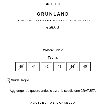
GRUNLAND
GRUNLAND SNEAKER BASSA UOMO SC2811
Prezzo
€59,00
intero
Colore:
Grigio
Taglia:
40
41
42
43
44
45
Guida Taglie
Aggiungendo questo articolo avrai la spedizione GRATUITA!
AGGIUNGI AL CARRELLO