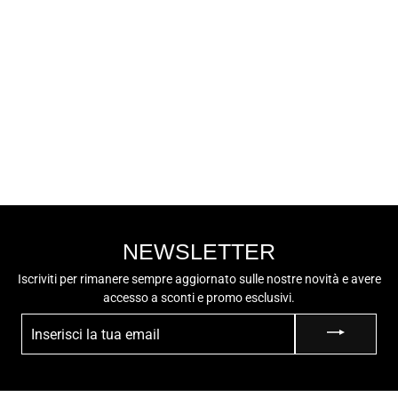
LUMBERJACK
LUMBERJACK
Sneaker Alta
Uomo - SME8001-
€64,90
003S03 Nero
NEWSLETTER
Iscriviti per rimanere sempre aggiornato sulle nostre novità e avere
accesso a sconti e promo esclusivi.
INSERISCI
LA
TUA
EMAIL