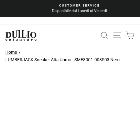
Vai
CUSTOMER SERVICE
al
Disponibile dal Lunedì al Venerdì
Metti
contenuto
in
pausa
la
CERCA
NAVIG
C
presentazione
Home
LUMBERJACK Sneaker Alta Uomo - SME8001-003S03 Nero