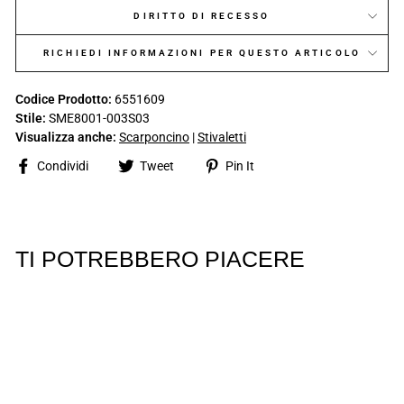
DIRITTO DI RECESSO
RICHIEDI INFORMAZIONI PER QUESTO ARTICOLO
Codice Prodotto:
6551609
Stile:
SME8001-003S03
Visualizza anche:
Scarponcino
|
Stivaletti
Share
Tweet
Pin
Condividi
Tweet
Pin It
on
on
on
Facebook
Twitter
Pinterest
TI POTREBBERO PIACERE