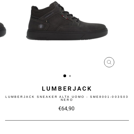
CHIUDI
(ESC)
LUMBERJACK
LUMBERJACK SNEAKER ALTA UOMO - SME8001-003S03
NERO
Prezzo
€64,90
intero