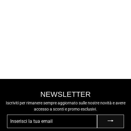
LUMBERJACK
LUMBERJACK
Sneaker Bassa
Uomo - SMG8912-
€79,90
008C27 Navy
Blue
NEWSLETTER
Iscriviti per rimanere sempre aggiornato sulle nostre novità e avere
accesso a sconti e promo esclusivi.
INSERISCI
LA
TUA
EMAIL