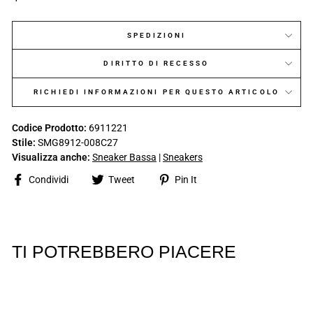
SPEDIZIONI
DIRITTO DI RECESSO
RICHIEDI INFORMAZIONI PER QUESTO ARTICOLO
Codice Prodotto:
6911221
Stile:
SMG8912-008C27
Visualizza anche:
Sneaker Bassa
|
Sneakers
Share
Tweet
Pin
Condividi
Tweet
Pin It
on
on
on
Facebook
Twitter
Pinterest
TI POTREBBERO PIACERE