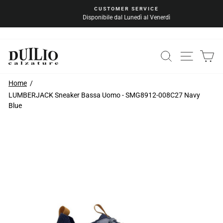
Vai
CUSTOMER SERVICE
al
Disponibile dal Lunedì al Venerdì
Metti
contenuto
in
pausa
la
CERCA
NAVIG
C
presentazione
Home
LUMBERJACK Sneaker Bassa Uomo - SMG8912-008C27 Navy
Blue