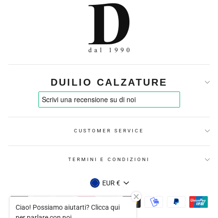
DUILIO CALZATURE
CUSTOMER SERVICE
TERMINI E CONDIZIONI
VALUTA
EUR €
Ciao! Possiamo aiutarti? Clicca qui
per parlare con noi