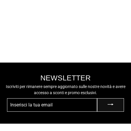
LUMBERJACK
LUMBERJACK
Sneaker Bassa
Uomo - SMI1711-
€59,90
001C27 Bianco
NEWSLETTER
Iscriviti per rimanere sempre aggiornato sulle nostre novità e avere
accesso a sconti e promo esclusivi.
INSERISCI
LA
TUA
EMAIL