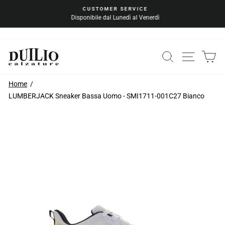
Vai
CUSTOMER SERVICE
al
Disponibile dal Lunedì al Venerdì
Metti
contenuto
in
pausa
la
CERCA
NAVIG
C
presentazione
Home
LUMBERJACK Sneaker Bassa Uomo - SMI1711-001C27 Bianco