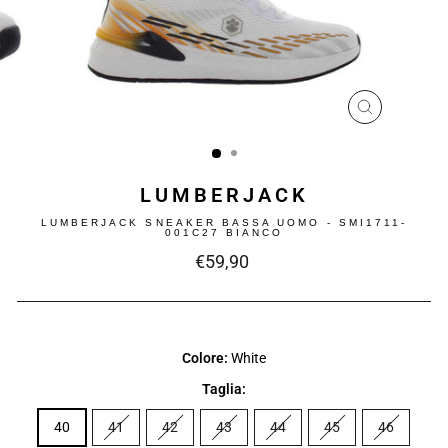
CHIUDI
(ESC)
LUMBERJACK
LUMBERJACK SNEAKER BASSA UOMO - SMI1711-
001C27 BIANCO
Prezzo
€59,90
intero
Colore:
White
Taglia:
40
41
42
43
44
45
46