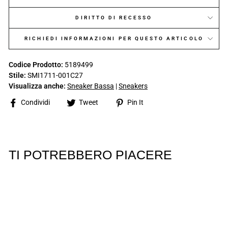
DIRITTO DI RECESSO
RICHIEDI INFORMAZIONI PER QUESTO ARTICOLO
Codice Prodotto:
5189499
Stile:
SMI1711-001C27
Visualizza anche:
Sneaker Bassa
|
Sneakers
Share
Tweet
Pin
Condividi
Tweet
Pin It
on
on
on
Facebook
Twitter
Pinterest
TI POTREBBERO PIACERE