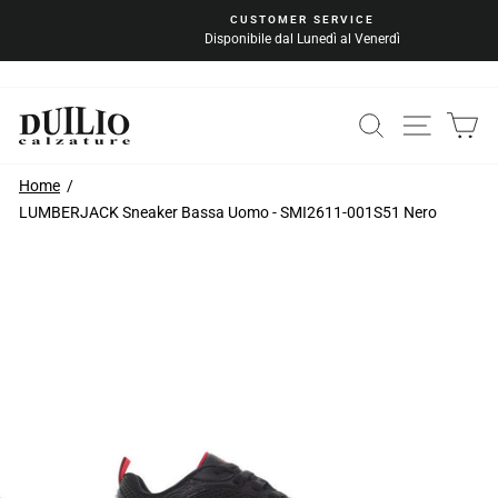
Vai
CUSTOMER SERVICE
al
Disponibile dal Lunedì al Venerdì
Metti
contenuto
in
pausa
la
CERCA
NAVIG
C
presentazione
Home
LUMBERJACK Sneaker Bassa Uomo - SMI2611-001S51 Nero