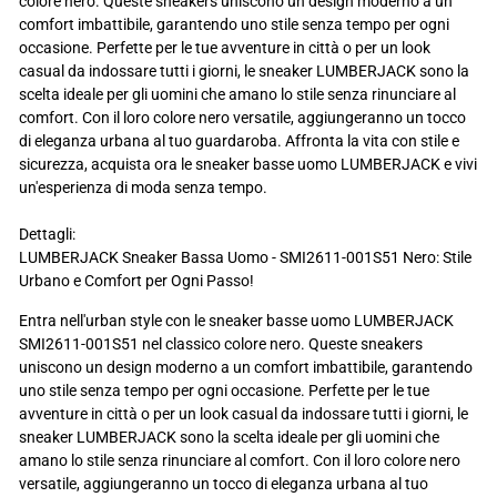
colore nero. Queste sneakers uniscono un design moderno a un
comfort imbattibile, garantendo uno stile senza tempo per ogni
occasione. Perfette per le tue avventure in città o per un look
casual da indossare tutti i giorni, le sneaker LUMBERJACK sono la
scelta ideale per gli uomini che amano lo stile senza rinunciare al
comfort. Con il loro colore nero versatile, aggiungeranno un tocco
di eleganza urbana al tuo guardaroba. Affronta la vita con stile e
sicurezza, acquista ora le sneaker basse uomo LUMBERJACK e vivi
un'esperienza di moda senza tempo.
Dettagli:
LUMBERJACK Sneaker Bassa Uomo - SMI2611-001S51 Nero: Stile
Urbano e Comfort per Ogni Passo!
Entra nell'urban style con le sneaker basse uomo LUMBERJACK
SMI2611-001S51 nel classico colore nero. Queste sneakers
uniscono un design moderno a un comfort imbattibile, garantendo
uno stile senza tempo per ogni occasione. Perfette per le tue
avventure in città o per un look casual da indossare tutti i giorni, le
sneaker LUMBERJACK sono la scelta ideale per gli uomini che
amano lo stile senza rinunciare al comfort. Con il loro colore nero
versatile, aggiungeranno un tocco di eleganza urbana al tuo