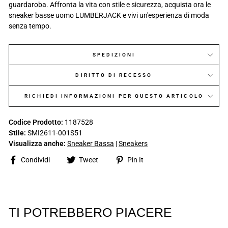
guardaroba. Affronta la vita con stile e sicurezza, acquista ora le
sneaker basse uomo LUMBERJACK e vivi un'esperienza di moda
senza tempo.
SPEDIZIONI
DIRITTO DI RECESSO
RICHIEDI INFORMAZIONI PER QUESTO ARTICOLO
Codice Prodotto:
1187528
Stile:
SMI2611-001S51
Visualizza anche:
Sneaker Bassa
|
Sneakers
Share
Tweet
Pin
Condividi
Tweet
Pin It
on
on
on
Facebook
Twitter
Pinterest
TI POTREBBERO PIACERE