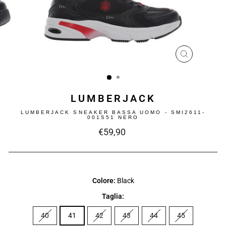
CHIUDI
(ESC)
LUMBERJACK
LUMBERJACK SNEAKER BASSA UOMO - SMI2611-
001S51 NERO
Prezzo
€59,90
intero
Colore:
Black
Taglia:
40
41
42
43
44
45