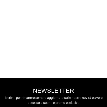
LUMBERJACK
LUMBERJACK
Sneaker Bassa
Uomo - SMI2611-
€59,90
001S51 Nero
NEWSLETTER
Iscriviti per rimanere sempre aggiornato sulle nostre novità e avere
accesso a sconti e promo esclusivi.